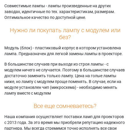
Acer BS-314
Acer KS321i
Acer X1228Ki
Совместимые лампы - лампы произведенные на других
Acer BS-314i
Acer KS321p
Acer X1228Pi
заводах, идентичные по тех. характеристикам, размерам.
Acer BS-325A
Acer KW320A
Acer X1228PKi
Оптимальное качество по доступной цене.
Acer BS-325i
Acer KW321
Acer X1228STn
Acer BS-327
Acer KW321i
Acer X1231
Нужно ли покупать лампу с модулем или
Acer BS-327i
Acer KW321p
Acer X1231i
без?
Acer D506AD
Acer KX320A
Acer X1231K
Acer D516AD
Acer KX320i
Acer X1231Ki
Модуль (блок) - пластиковый корпус в котором установлена
Acer D526AD
Acer KX321
Acer X128HK
лампа. Предназначен для легкой замены лампы в проекторе.
Acer D606D+
Acer KX321i
Acer X128HP
Acer D606Di
Acer KX321p
Acer X129
В большинстве случаев при выходе из строя лампы - с
Acer D616D+
Acer M1328
Acer X129H
модулем ничего не случается. Поэтому в большинстве случаев
Acer D616Di
Acer M1328W
Acer X129i
достаточно заменить только лампу. Цена на голые лампы
Acer D626D+
Acer M1328Wi
Acer X1326AWH
ниже, но лампу с модулем проще поменять. В случае, если на
Acer D626Di
Acer M1328WZ
Acer X1326WHK
модуле установлен чип (микросхема) - необходимо менять
Acer DNX1843
Acer M311
Acer X1327WI
лампу вместе с модулем
Acer DNX1911
Acer M311i
Acer X1328
Acer DNX2305
Acer S1388WH
Acer X1328i
Все еще сомневаетесь?
Acer DS-312
Acer S1388WHN
Acer X1328ic
Acer DS-312T
Acer SE412
Acer X1328PKi
Наша компания осуществляет поставки ламп для проекторов
Acer DS608
Acer SE412L
Acer X1328STn
с 2013 года. За это время мы приобрели репутацию надежного
Acer DS608i
Acer T423D
Acer X1328WH
партнера. Мы всегда стремимся точно исполнять все свои