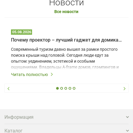
Новости
Все новости
05.08.2026
Почему проектор – лучший гаджет для домика в глэмпинге
Современный туризм давно вышел за рамки простого
поиска крыши над головой. Сегодня люди едут за
опытом: уединением, эстетикой и особыми
ощущениями. Владельцы A-frame домов, глэмпингов и
шале понимают, что конкуренция растет, и
Читать полностью
стандартного набора мебели уже недостаточно. Чтобы
гость не просто забронировал жилье, а захотел
вернуться и поделиться впечатлениями в соцсетях,
нужно предложить ему нечто особенное. Одним из
самых эффективных и бюджетных способов стать
заметнее на фоне конкурентов является установка
проектора.
Информация
Каталог