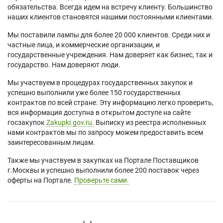
Acer DS608p
Acer T423DT
Acer X1328WHK
обязательства. Всегда идем на встречу клиенту. Большинство
Acer DSV1844
Acer V26AS
Acer X1328WHKi
наших клиентов становятся нашими постоянными клиентами.
Acer DSV1912
Acer V26AW
Acer X1328WHn
Acer DW1842
Acer V26AX
Acer X1328WHP
Мы поставили лампы для более 20 000 клиентов. Среди них и
Acer DW608
Acer V60S
Acer X1328Wi
частные лица, и коммерческие организации, и
Acer DW608a
Acer V60Si
Acer X1328Wic
государственные учреждения. Нам доверяет как бизнес, так и
Acer DW608i
Acer V60W
Acer X1328WK
государство. Нам доверяют люди.
Acer DW608n
Acer V60Wi
Acer X1328WKi
Мы участвуем в процедурах государственных закупок и
Acer DW608p
Acer V60X
Acer X1328WPi
успешно выполнили уже более 150 государственных
Acer DWX1722
Acer V60Xi
Acer X1328WPK
контрактов по всей стране. Эту информацию легко проверить,
Acer DWX1737
Acer V65S
Acer X1331W
вся информация доступна в открытом доступе на сайте
Acer DWX1809
Acer V65Si
Acer X1331Wi
госзакупок
Zakupki.gov.ru.
Выписку из реестра исполненных
Acer DWX1842
Acer V65Sp
Acer X1331WK
нами контрактов мы по запросу можем предоставить всем
Acer DWX1910
Acer V65Spi
Acer X1331WKi
заинтересованным лицам.
Acer DWX2103
Acer V65W
Acer X138WHK
Acer DWX2306
Acer V65Wa
Acer X138WHP
Также мы участвуем в закупках на Портале Поставщиков
Acer DX125A
Acer V65Wi
Acer X139WH
г.Москвы и успешно выполнили более 200 поставок через
Acer DX125i
Acer V65Wn
Acer X139WHp
оферты на Портале.
Проверьте сами.
Acer DX127
Acer V65Wp
Acer X139Wi
Acer DX127i
Acer V65X
Acer XS-W33H
Acer DX127p
Acer V65Xi
Acer XS-W33HG
Acer DX225A
Acer V65Xn
Optoma HD140X
Acer DX225i
Acer V65Xp
Optoma HD27