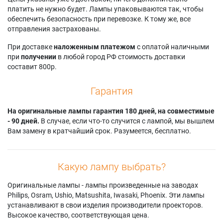
Acer AX620i
Acer EV-S77H
Acer X1131
платить не нужно будет. Лампы упаковываются так, чтобы
Acer AX620p
Acer EV-S77i
Acer X1131i
обеспечить безопасность при перевозке. К тому же, все
Acer BS-012P
Acer EV-W57AH
Acer X1131K
отправления застрахованы.
Acer BS-014
Acer EV-W57i
Acer X1131Ki
Acer BS-014i
Acer EV-W77H
Acer X118HK
При доставке
наложенным платежом
с оплатой наличными
Acer BS-021A
Acer EV-W77i
Acer X118HP
при
получении
в любой город РФ стоимость доставки
Acer BS-025A
Acer EV-X57AH
Acer X119
составит 800р.
Acer BS-025i
Acer EV-X57i
Acer X119H
Acer BS-027
Acer EV-X77H
Acer X119i
Гарантия
Acer BS-027i
Acer EV-X77i
Acer X1226AH
Acer BS-112K
Acer F1388WH
Acer X1226AH-C
Acer BS-112P
На оригинальные лампы гарантия 180 дней, на совместимые
Acer F1388WHN
Acer X1226HK
Acer BS-112PK
- 90 дней.
В случае, если что-то случится с лампой, мы вышлем
Acer H5385ABDI
Acer X1227AH
Acer BS-114
Вам замену в кратчайший срок. Разумеется, бесплатно.
Acer H5385BDI
Acer X1227I
Acer BS-114i
Acer H5385BDi+
Acer X1228
Acer BS-114P
Acer H5386ABDi
Acer X1228H
Acer BS-125A
Acer H5386ABDKi
Acer X1228HK
Какую лампу выбрать?
Acer BS-125i
Acer H5386BDi
Acer X1228HKi
Acer BS-127
Acer H5386BDi+
Acer X1228Hn
Оригинальные лампы - лампы произведенные на заводах
Acer BS-127i
Acer H5386BDKi
Acer X1228HP
Philips, Osram, Ushio, Matsushita, Iwasaki, Phoenix. Эти лампы
Acer BS-312K
Acer KS320A
Acer X1228HPi
устанавливают в свои изделия производители проекторов.
Acer BS-312P
Acer KS320i
Acer X1228i
Высокое качество, соответствующая цена.
Acer BS-312PK
Acer KS321
Acer X1228ic