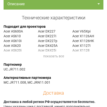
Описание
Технические характеристики
Подходит для проекторов
Acer AS600A
Acer DX227
Acer V65Xpi
Acer AS610
Acer DX227i
Acer X1126AH
Acer AS610i
Acer DX227p
Acer X1126HK
Acer AS620
Acer DX425A
Acer X1127I
Acer AS620i
Acer DX425i
Acer X1128
Acer AS620p
Acer DX427
Acer X1128H
Acer AW600A
Acer DX427a
Acer X1128HK
Партномер
Acer AW610
Acer DX427i
Acer X1128HKi
UC.JR711.002
Acer AW610i
Acer DX427p
Acer X1128HP
Acer AW620
Acer DX608
Acer X1128HPi
Альтернативные партномера
Acer AW620a
Acer DX608i
Acer X1128i
MC.JR711.008, MC.JRN11.001
Acer AW620i
Acer DX608n
Acer X1128ic
Acer AX600A
Acer DX608p
Acer X1128Ki
Доставка
Acer AX610
Acer DX608pi
Acer X1128Pi
Acer AX610i
Acer EV-S57AH
Acer X1128PK
Доставка в любой регион РФ осуществляется бесплатно.
Acer AX620
Acer EV-S57i
Acer X1128PKi
Цены указаны уже с доставкой, ничего дополнительно