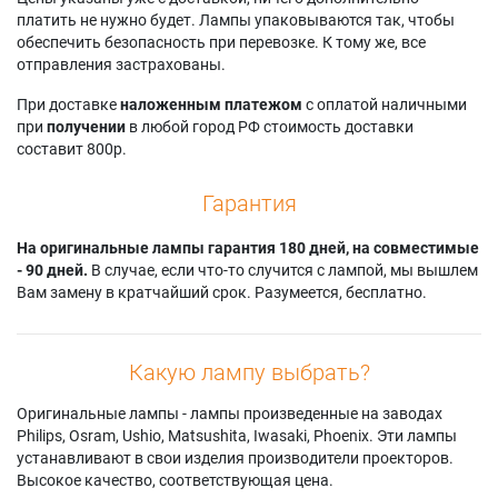
Acer AX620i
Acer EV-S77H
Acer X1131
платить не нужно будет. Лампы упаковываются так, чтобы
Acer AX620p
Acer EV-S77i
Acer X1131i
обеспечить безопасность при перевозке. К тому же, все
Acer BS-012P
Acer EV-W57AH
Acer X1131K
отправления застрахованы.
Acer BS-014
Acer EV-W57i
Acer X1131Ki
Acer BS-014i
Acer EV-W77H
Acer X118HK
При доставке
наложенным платежом
с оплатой наличными
Acer BS-021A
Acer EV-W77i
Acer X118HP
при
получении
в любой город РФ стоимость доставки
Acer BS-025A
Acer EV-X57AH
Acer X119
составит 800р.
Acer BS-025i
Acer EV-X57i
Acer X119H
Acer BS-027
Acer EV-X77H
Acer X119i
Гарантия
Acer BS-027i
Acer EV-X77i
Acer X1226AH
Acer BS-112K
Acer F1388WH
Acer X1226AH-C
Acer BS-112P
На оригинальные лампы гарантия 180 дней, на совместимые
Acer F1388WHN
Acer X1226HK
Acer BS-112PK
- 90 дней.
В случае, если что-то случится с лампой, мы вышлем
Acer H5385ABDI
Acer X1227AH
Acer BS-114
Вам замену в кратчайший срок. Разумеется, бесплатно.
Acer H5385BDI
Acer X1227I
Acer BS-114i
Acer H5385BDi+
Acer X1228
Acer BS-114P
Acer H5386ABDi
Acer X1228H
Acer BS-125A
Acer H5386ABDKi
Acer X1228HK
Какую лампу выбрать?
Acer BS-125i
Acer H5386BDi
Acer X1228HKi
Acer BS-127
Acer H5386BDi+
Acer X1228Hn
Оригинальные лампы - лампы произведенные на заводах
Acer BS-127i
Acer H5386BDKi
Acer X1228HP
Philips, Osram, Ushio, Matsushita, Iwasaki, Phoenix. Эти лампы
Acer BS-312K
Acer KS320A
Acer X1228HPi
устанавливают в свои изделия производители проекторов.
Acer BS-312P
Acer KS320i
Acer X1228i
Высокое качество, соответствующая цена.
Acer BS-312PK
Acer KS321
Acer X1228ic