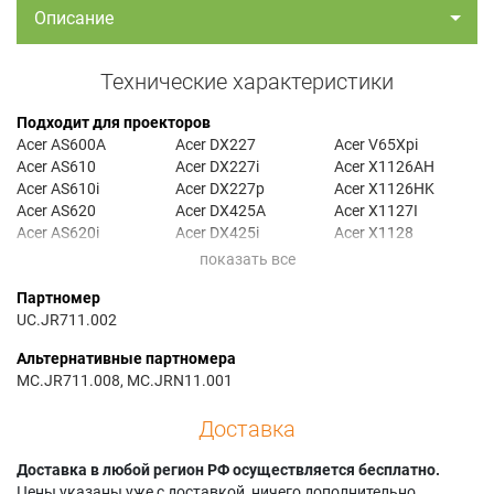
Описание
Технические характеристики
Подходит для проекторов
Acer AS600A
Acer DX227
Acer V65Xpi
Acer AS610
Acer DX227i
Acer X1126AH
Acer AS610i
Acer DX227p
Acer X1126HK
Acer AS620
Acer DX425A
Acer X1127I
Acer AS620i
Acer DX425i
Acer X1128
Acer AS620p
Acer DX427
Acer X1128H
Acer AW600A
Acer DX427a
Acer X1128HK
Партномер
Acer AW610
Acer DX427i
Acer X1128HKi
UC.JR711.002
Acer AW610i
Acer DX427p
Acer X1128HP
Acer AW620
Acer DX608
Acer X1128HPi
Альтернативные партномера
Acer AW620a
Acer DX608i
Acer X1128i
MC.JR711.008, MC.JRN11.001
Acer AW620i
Acer DX608n
Acer X1128ic
Acer AX600A
Acer DX608p
Acer X1128Ki
Доставка
Acer AX610
Acer DX608pi
Acer X1128Pi
Acer AX610i
Acer EV-S57AH
Acer X1128PK
Доставка в любой регион РФ осуществляется бесплатно.
Acer AX620
Acer EV-S57i
Acer X1128PKi
Цены указаны уже с доставкой, ничего дополнительно