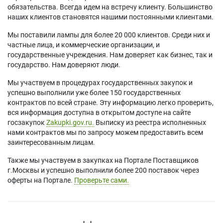
Acer DS608p
Acer T423DT
Acer X1328WHK
обязательства. Всегда идем на встречу клиенту. Большинство
Acer DSV1844
Acer V26AS
Acer X1328WHKi
наших клиентов становятся нашими постоянными клиентами.
Acer DSV1912
Acer V26AW
Acer X1328WHn
Acer DW1842
Acer V26AX
Acer X1328WHP
Мы поставили лампы для более 20 000 клиентов. Среди них и
Acer DW608
Acer V60S
Acer X1328Wi
частные лица, и коммерческие организации, и
Acer DW608a
Acer V60Si
Acer X1328Wic
государственные учреждения. Нам доверяет как бизнес, так и
Acer DW608i
Acer V60W
Acer X1328WK
государство. Нам доверяют люди.
Acer DW608n
Acer V60Wi
Acer X1328WKi
Мы участвуем в процедурах государственных закупок и
Acer DW608p
Acer V60X
Acer X1328WPi
успешно выполнили уже более 150 государственных
Acer DWX1722
Acer V60Xi
Acer X1328WPK
контрактов по всей стране. Эту информацию легко проверить,
Acer DWX1737
Acer V65S
Acer X1331W
вся информация доступна в открытом доступе на сайте
Acer DWX1809
Acer V65Si
Acer X1331Wi
госзакупок
Zakupki.gov.ru.
Выписку из реестра исполненных
Acer DWX1842
Acer V65Sp
Acer X1331WK
нами контрактов мы по запросу можем предоставить всем
Acer DWX1910
Acer V65Spi
Acer X1331WKi
заинтересованным лицам.
Acer DWX2103
Acer V65W
Acer X138WHK
Acer DWX2306
Acer V65Wa
Acer X138WHP
Также мы участвуем в закупках на Портале Поставщиков
Acer DX125A
Acer V65Wi
Acer X139WH
г.Москвы и успешно выполнили более 200 поставок через
Acer DX125i
Acer V65Wn
Acer X139WHp
оферты на Портале.
Проверьте сами.
Acer DX127
Acer V65Wp
Acer X139Wi
Acer DX127i
Acer V65X
Acer XS-W33H
Acer DX127p
Acer V65Xi
Acer XS-W33HG
Acer DX225A
Acer V65Xn
Optoma HD140X
Acer DX225i
Acer V65Xp
Optoma HD27