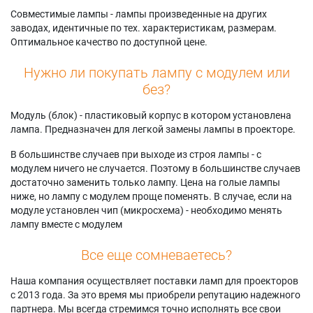
Acer BS-314
Acer KS321i
Acer X1228Ki
Совместимые лампы - лампы произведенные на других
Acer BS-314i
Acer KS321p
Acer X1228Pi
заводах, идентичные по тех. характеристикам, размерам.
Acer BS-325A
Acer KW320A
Acer X1228PKi
Оптимальное качество по доступной цене.
Acer BS-325i
Acer KW321
Acer X1228STn
Acer BS-327
Acer KW321i
Acer X1231
Нужно ли покупать лампу с модулем или
Acer BS-327i
Acer KW321p
Acer X1231i
без?
Acer D506AD
Acer KX320A
Acer X1231K
Acer D516AD
Acer KX320i
Acer X1231Ki
Модуль (блок) - пластиковый корпус в котором установлена
Acer D526AD
Acer KX321
Acer X128HK
лампа. Предназначен для легкой замены лампы в проекторе.
Acer D606D+
Acer KX321i
Acer X128HP
Acer D606Di
Acer KX321p
Acer X129
В большинстве случаев при выходе из строя лампы - с
Acer D616D+
Acer M1328
Acer X129H
модулем ничего не случается. Поэтому в большинстве случаев
Acer D616Di
Acer M1328W
Acer X129i
достаточно заменить только лампу. Цена на голые лампы
Acer D626D+
Acer M1328Wi
Acer X1326AWH
ниже, но лампу с модулем проще поменять. В случае, если на
Acer D626Di
Acer M1328WZ
Acer X1326WHK
модуле установлен чип (микросхема) - необходимо менять
Acer DNX1843
Acer M311
Acer X1327WI
лампу вместе с модулем
Acer DNX1911
Acer M311i
Acer X1328
Acer DNX2305
Acer S1388WH
Acer X1328i
Все еще сомневаетесь?
Acer DS-312
Acer S1388WHN
Acer X1328ic
Acer DS-312T
Acer SE412
Acer X1328PKi
Наша компания осуществляет поставки ламп для проекторов
Acer DS608
Acer SE412L
Acer X1328STn
с 2013 года. За это время мы приобрели репутацию надежного
Acer DS608i
Acer T423D
Acer X1328WH
партнера. Мы всегда стремимся точно исполнять все свои