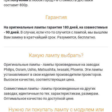
Acer GM527Ki
Acer H6830BD+
Acer VH-736
составит 800р.
Acer GM835
Acer H6830BDZ+
Acer VH-736Z
Acer GM835Z
Acer H6831BD
Acer X1529Ki
Acer H6536FHi
Acer HE-4K15
Гарантия
Acer H6542BDKi+
Acer HE-4K30
На оригинальные лампы гарантия 180 дней, на совместимые
- 90 дней.
В случае, если что-то случится с лампой, мы вышлем
Вам замену в кратчайший срок. Разумеется, бесплатно.
Какую лампу выбрать?
Оригинальные лампы - лампы произведенные на заводах
Philips, Osram, Ushio, Matsushita, Iwasaki, Phoenix. Эти лампы
устанавливают в свои изделия производители проекторов.
Высокое качество, соответствующая цена.
Совместимые лампы - лампы произведенные на других
заводах, идентичные по тех. характеристикам, размерам.
Оптимальное качество по доступной цене.
Нужно ли покупать лампу с модулем или