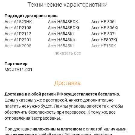
Технические характеристики
Подходит для проекторов
Acer A1529HK
Acer H6543BDK
Acer HE-806i
Acer A1P2108
Acer H6543BDKi
Acer HE-806Ki
Acer A1P2112
Acer H6543Ki
Acer HE-807i
Acer A1P2201
Acer H6543Ki+
Acer HE807Ki
Acer A4K2008
Acer H6545Ki
Acer HF130K
Acer AF700K
Acer H6547BDK+
Acer M469i
Acer BS-429Ki
Acer H6547BDKi
Acer M469Ki
Партномер
Acer E356Di
Acer H6555ABDKi
Acer MF-527i
MC.JTA11.001
Acer E356DKi
Acer H6555BDi
Acer MF-527Ki
Acer E357Di
Acer H6555BDKi
Acer MF529Ki
Доставка
Acer E357DKi
Acer H6815
Acer P1657i
Acer E600K
Acer H6815+
Acer P1657Ki
Acer E8615
Доставка в любой регион РФ осуществляется бесплатно.
Acer H6815A
Acer PE-U52i
Acer E8630
Цены указаны уже с доставкой, ничего дополнительно
Acer H6815ABD
Acer PEU52Ki
Acer EF565Ki
платить не нужно будет. Лампы упаковываются так, чтобы
Acer H6815BD
Acer PR627i
Acer EV-F60Ki
обеспечить безопасность при перевозке. К тому же, все
Acer H6815BD+
Acer PR627Ki
Acer GM526i
отправления застрахованы.
Acer H6822BD
Acer Q59FKi
Acer GM526Ki
Acer H6830
Acer VH-426Ki
При доставке
наложенным платежом
с оплатой наличными
Acer GM527i
Acer H6830BD
Acer VH-427Ki
при
получении
в любой город РФ стоимость доставки