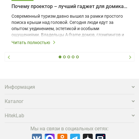
Почему проектор – лучший гаджет для домика в глэмпинге
Современный туризм давно вышел за рамки простого
поиска крыши над головой. Сегодня люди едут за
опытом: уединением, эстетикой и особыми
ощущениями. Владельцы A-frame домов, глэмпингов и
шале понимают, что конкуренция растет, и
Читать полностью
стандартного набора мебели уже недостаточно. Чтобы
гость не просто забронировал жилье, а захотел
вернуться и поделиться впечатлениями в соцсетях,
нужно предложить ему нечто особенное. Одним из
самых эффективных и бюджетных способов стать
заметнее на фоне конкурентов является установка
проектора.
Информация
Каталог
HitekLab
Мы на связи в социальных сетях: