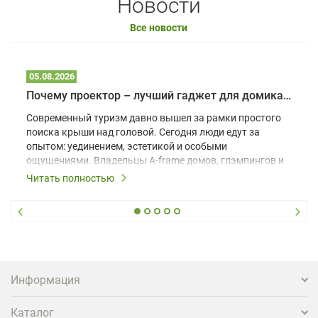
Новости
Все новости
05.08.2026
Почему проектор – лучший гаджет для домика в глэмпинге
Современный туризм давно вышел за рамки простого
поиска крыши над головой. Сегодня люди едут за
опытом: уединением, эстетикой и особыми
ощущениями. Владельцы A-frame домов, глэмпингов и
шале понимают, что конкуренция растет, и
Читать полностью
стандартного набора мебели уже недостаточно. Чтобы
гость не просто забронировал жилье, а захотел
вернуться и поделиться впечатлениями в соцсетях,
нужно предложить ему нечто особенное. Одним из
самых эффективных и бюджетных способов стать
заметнее на фоне конкурентов является установка
проектора.
Информация
Каталог