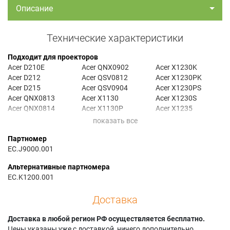
Описание
Технические характеристики
Подходит для проекторов
Acer D210E
Acer QNX0902
Acer X1230K
Acer D212
Acer QSV0812
Acer X1230PK
Acer D215
Acer QSV0904
Acer X1230PS
Acer QNX0813
Acer X1130
Acer X1230S
Acer QNX0814
Acer X1130P
Acer X1235
Acer QNX0815
Acer X1130PA
Acer X1237
Acer QNX0816
Acer X1230
Партномер
EC.J9000.001
Альтернативные партномера
EC.K1200.001
Доставка
Доставка в любой регион РФ осуществляется бесплатно.
Цены указаны уже с доставкой, ничего дополнительно