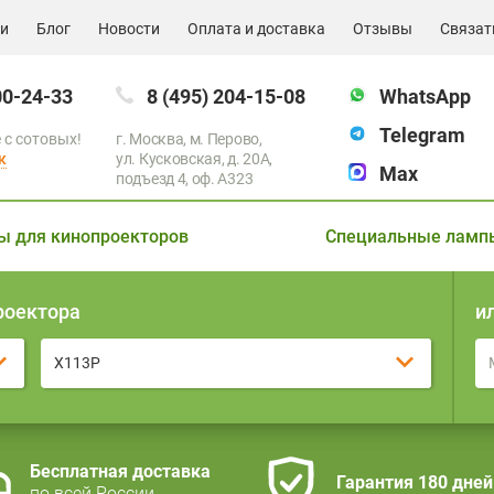
ии
Блог
Новости
Оплата и доставка
Отзывы
Связат
00-24-33
8 (495) 204-15-08
WhatsApp
Telegram
 с сотовых!
г. Москва, м. Перово,
к
ул. Кусковская, д. 20А,
Max
подъезд 4, оф. A323
ы для кинопроекторов
Специальные ламп
роектора
и
X113P
Бесплатная доставка
Гарантия 180 дней
по всей России