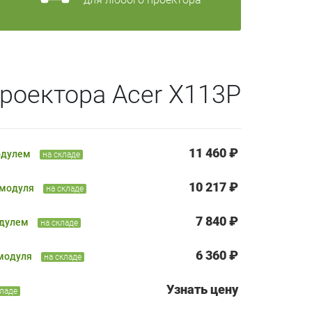
роектора Acer X113P
11 460 ₽
одулем
на складе
10 217 ₽
 модуля
на складе
7 840 ₽
одулем
на складе
6 360 ₽
 модуля
на складе
Узнать цену
кладе