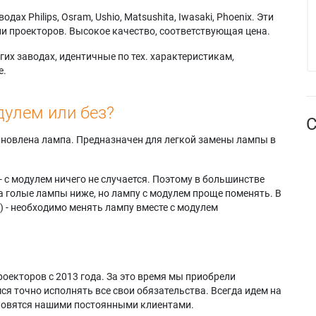
х Philips, Osram, Ushio, Matsushita, Iwasaki, Phoenix. Эти
и проекторов. Высокое качество, соответствующая цена.
их заводах, идентичные по тех. характеристикам,
е.
дулем или без?
С
тановлена лампа. Предназначен для легкой замены лампы в
- с модулем ничего не случается. Поэтому в большинстве
а голые лампы ниже, но лампу с модулем проще поменять. В
) - необходимо менять лампу вместе с модулем
оекторов с 2013 года. За это время мы приобрели
я точно исполнять все свои обязательства. Всегда идем на
ановятся нашими постоянными клиентами.