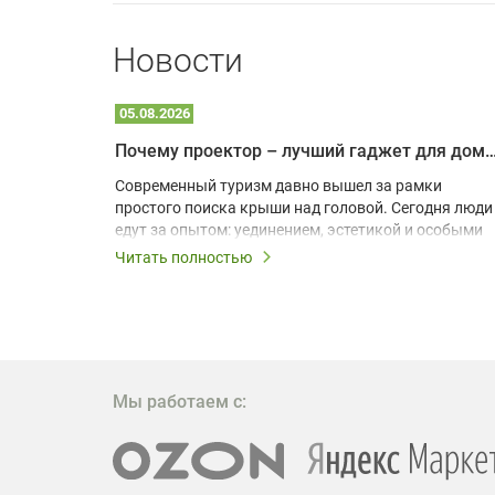
Новости
05.08.2026
Почему проектор – лучший гаджет для домика в
одарят
Современный туризм давно вышел за рамки
х
простого поиска крыши над головой. Сегодня люди
едут за опытом: уединением, эстетикой и особыми
ощущениями. Владельцы A-frame домов,
Читать полностью
!
глэмпингов и шале понимают, что конкуренция
растет, и стандартного набора мебели уже
, на
недостаточно. Чтобы гость не просто
забронировал жилье, а захотел вернуться и
поделиться впечатлениями в соцсетях, нужно
предложить ему нечто особенное. Одним из самых
Мы работаем с:
эффективных и бюджетных способов стать
заметнее на фоне конкурентов является установка
проектора.