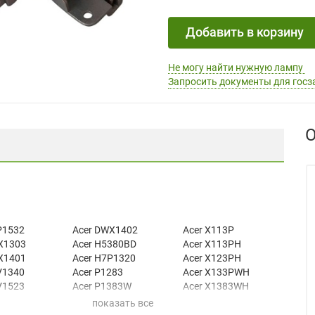
Добавить в корзину
Не могу найти нужную лампу
Запросить документы для госз
О
P1532
Acer DWX1402
Acer X113P
X1303
Acer H5380BD
Acer X113PH
X1401
Acer H7P1320
Acer X123PH
V1340
Acer P1283
Acer X133PWH
V1523
Acer P1383W
Acer X1383WH
X1305
Acer X113H