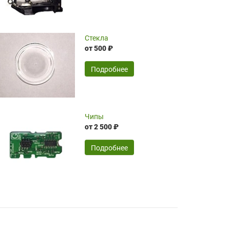
чрезмерно благодарны!)))
Достоинства:
Стекла
от 500 ₽
широкий ассортимент ламп, как оригиналов,
так и аналогов.Быстрое оформление и
передача в доставку, приемлемые цены. Мне
Подробнее
понравилось.
Читать полностью
Чипы
Mr.Candy,
16.04.2026
от 2 500 ₽
Подробнее
Достоинства:
очень понравилось , сервис ,качество ,цена