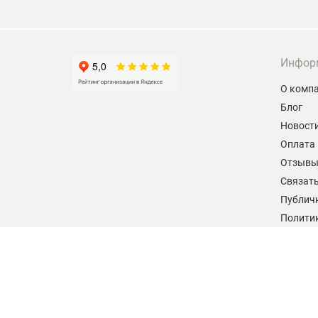
Инфор
О комп
Блог
Новост
Оплата 
Отзыв
Связать
Публич
Политик
персон
Согласи
данных
2026 © hiteklab.ru
Все права защищены.