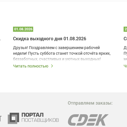
01.08.2026
2
 глэмпинге
Скидка выходного дня 01.08.2026
С
Друзья! Поздравляем с завершением рабочей
Д
недели! Пусть суббота станет точкой отсчёта ярких,
П
беззаботных, счастливых и уютных выходных!
м
з
Читать полностью
Ч
В
в
в
М
Отправляем заказы:
м
Г