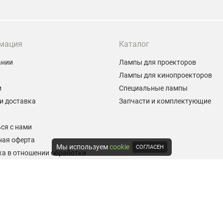
мация
Каталог
ании
Лампы для проекторов
Лампы для кинопроекторов
и
Специальные лампы
и доставка
Запчасти и комплектующие
ы
ся с нами
ная оферта
Мы используем
cookie
СОГЛАСЕН
а в отношении обработки
альных данных
е на обработку персональных