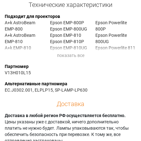
Технические характеристики
Подходит для проекторов
A+k AstroBeam
Epson EMP-800P
Epson Powerlite
EMP-800
Epson EMP-800UG
800P
A+k AstroBeam
Epson EMP-810
Epson Powerlite
EMP-810
Epson EMP-810P
800UG
A+k EMP-810
Epson EMP-810UG
Epson Powerlite 811
Epson ELP-600
Epson EMP-811
Epson Powerlite
Epson ELP-800
Epson EMP-811P
811P
Партномер
Epson ELP-810
Epson EMP-820
Epson Powerlite 820
V13H010L15
Epson ELP-811
Epson EMP-820P
Epson Powerlite
Epson ELP-820
Epson Powerlite 600
820P
Альтернативные партномера
Epson EMP-600
Epson Powerlite
Epson V11H065020
EC.J0302.001, ELPLP15, SP-LAMP-LP630
Epson EMP-600P
600P
Epson V11H066020
Epson EMP-800
Epson Powerlite 800
Infocus LP630
Доставка
Доставка в любой регион РФ осуществляется бесплатно.
Цены указаны уже с доставкой, ничего дополнительно
платить не нужно будет. Лампы упаковываются так, чтобы
обеспечить безопасность при перевозке. К тому же, все
отправления застрахованы.