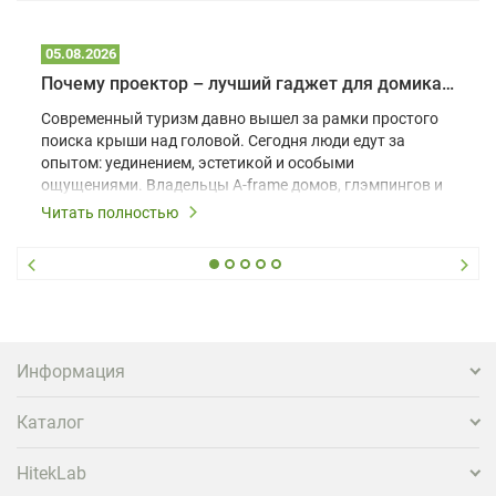
05.08.2026
Почему проектор – лучший гаджет для домика в глэмпинге
Современный туризм давно вышел за рамки простого
поиска крыши над головой. Сегодня люди едут за
опытом: уединением, эстетикой и особыми
ощущениями. Владельцы A-frame домов, глэмпингов и
шале понимают, что конкуренция растет, и
Читать полностью
стандартного набора мебели уже недостаточно. Чтобы
гость не просто забронировал жилье, а захотел
вернуться и поделиться впечатлениями в соцсетях,
нужно предложить ему нечто особенное. Одним из
самых эффективных и бюджетных способов стать
заметнее на фоне конкурентов является установка
проектора.
Информация
Каталог
HitekLab