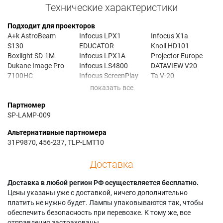
Технические характеристики
Подходит для проекторов
A+k AstroBeam
Infocus LPX1
Infocus X1a
S130
EDUCATOR
Knoll HD101
Boxlight SD-1M
Infocus LPX1A
Projector Europe
Dukane Image Pro
Infocus LS4800
DATAVIEW V20
7100HC
Infocus ScreenPlay
Ta V-20
Geha COMPACT 107
4800
Toshiba TDP-MT100
IBM ILV300
Infocus SP 4800
Toshiba TDP-MT101
Партномер
Infocus C109
Infocus SP4800
Umax LE107
SP-LAMP-009
Infocus LPX1
Infocus X1
Альтернативные партномера
31P9870, 456-237, TLP-LMT10
Доставка
Доставка в любой регион РФ осуществляется бесплатно.
Цены указаны уже с доставкой, ничего дополнительно
платить не нужно будет. Лампы упаковываются так, чтобы
обеспечить безопасность при перевозке. К тому же, все
отправления застрахованы.