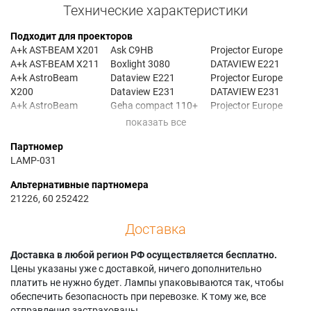
Технические характеристики
Подходит для проекторов
A+k AST-BEAM X201
Ask C9HB
Projector Europe
A+k AST-BEAM X211
Boxlight 3080
DATAVIEW E221
A+k AstroBeam
Dataview E221
Projector Europe
X200
Dataview E231
DATAVIEW E231
A+k AstroBeam
Geha compact 110+
Projector Europe
X201
Geha compact 210+
TRAVELER 758
A+k AstroBeam
Geha compact 211+
Proxima DP-5155
Партномер
X211
Infocus C105
Proxima DP-6105
LAMP-031
Ask C105
Infocus DP-6155
Proxima DP-6155
Ask C65
Infocus DP6155
Ta E-221
Альтернативные партномера
Ask C85
Infocus LP690
Ta E-231
21226, 60 252422
Ask C95
Доставка
Доставка в любой регион РФ осуществляется бесплатно.
Цены указаны уже с доставкой, ничего дополнительно
платить не нужно будет. Лампы упаковываются так, чтобы
обеспечить безопасность при перевозке. К тому же, все
отправления застрахованы.