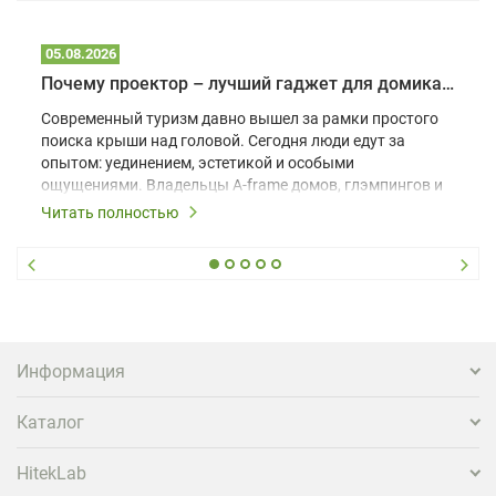
05.08.2026
Почему проектор – лучший гаджет для домика в глэмпинге
Современный туризм давно вышел за рамки простого
поиска крыши над головой. Сегодня люди едут за
опытом: уединением, эстетикой и особыми
ощущениями. Владельцы A-frame домов, глэмпингов и
шале понимают, что конкуренция растет, и
Читать полностью
стандартного набора мебели уже недостаточно. Чтобы
гость не просто забронировал жилье, а захотел
вернуться и поделиться впечатлениями в соцсетях,
нужно предложить ему нечто особенное. Одним из
самых эффективных и бюджетных способов стать
заметнее на фоне конкурентов является установка
проектора.
Информация
Каталог
HitekLab