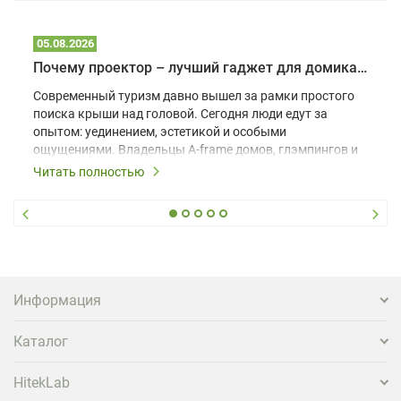
05.08.2026
Почему проектор – лучший гаджет для домика в глэмпинге
Современный туризм давно вышел за рамки простого
поиска крыши над головой. Сегодня люди едут за
опытом: уединением, эстетикой и особыми
ощущениями. Владельцы A-frame домов, глэмпингов и
шале понимают, что конкуренция растет, и
Читать полностью
стандартного набора мебели уже недостаточно. Чтобы
гость не просто забронировал жилье, а захотел
вернуться и поделиться впечатлениями в соцсетях,
нужно предложить ему нечто особенное. Одним из
самых эффективных и бюджетных способов стать
заметнее на фоне конкурентов является установка
проектора.
Информация
Каталог
HitekLab