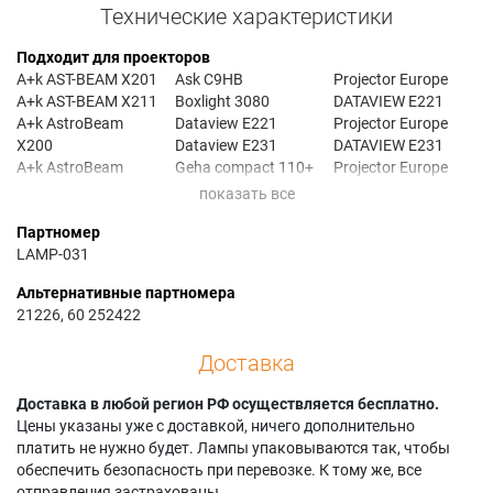
Технические характеристики
Подходит для проекторов
A+k AST-BEAM X201
Ask C9HB
Projector Europe
A+k AST-BEAM X211
Boxlight 3080
DATAVIEW E221
A+k AstroBeam
Dataview E221
Projector Europe
X200
Dataview E231
DATAVIEW E231
A+k AstroBeam
Geha compact 110+
Projector Europe
X201
Geha compact 210+
TRAVELER 758
A+k AstroBeam
Geha compact 211+
Proxima DP-5155
Партномер
X211
Infocus C105
Proxima DP-6105
LAMP-031
Ask C105
Infocus DP-6155
Proxima DP-6155
Ask C65
Infocus DP6155
Ta E-221
Альтернативные партномера
Ask C85
Infocus LP690
Ta E-231
21226, 60 252422
Ask C95
Доставка
Доставка в любой регион РФ осуществляется бесплатно.
Цены указаны уже с доставкой, ничего дополнительно
платить не нужно будет. Лампы упаковываются так, чтобы
обеспечить безопасность при перевозке. К тому же, все
отправления застрахованы.