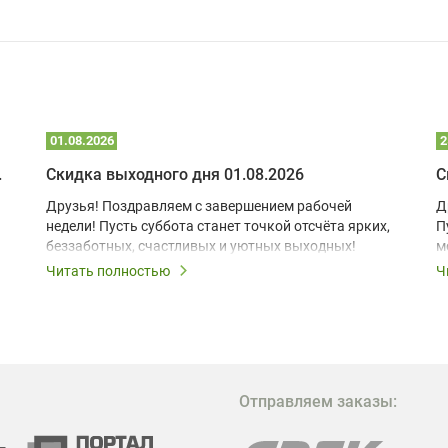
01.08.2026
2
 глэмпинге
Скидка выходного дня 01.08.2026
С
Друзья! Поздравляем с завершением рабочей
Д
недели! Пусть суббота станет точкой отсчёта ярких,
П
беззаботных, счастливых и уютных выходных!
м
з
Читать полностью
Ч
В
в
в
М
Отправляем заказы:
м
Г