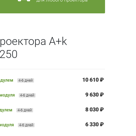
роектора A+k
X250
10 610 ₽
одулем
4-6 дней
9 630 ₽
 модуля
4-6 дней
8 030 ₽
одулем
4-6 дней
6 330 ₽
 модуля
4-6 дней