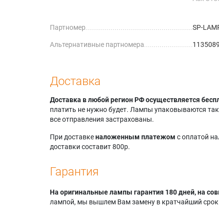
Boxligh
Dukane 
Партномер
SP-LAM
8758
Geha co
Альтернативные партномера
1135089
Geha co
Доставка
Доставка в любой регион РФ осуществляется бесп
платить не нужно будет. Лампы упаковываются так,
все отправления застрахованы.
При доставке
наложенным платежом
с оплатой н
доставки составит 800р.
Гарантия
На оригинальные лампы гарантия 180 дней, на сов
лампой, мы вышлем Вам замену в кратчайший срок.