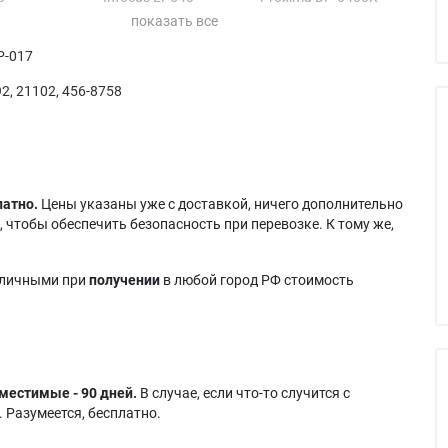
t CP-325m
Infocus LP640
Ta E-500
Image Pro
Infocus LS5000
Ta E-600
P-017
Infocus ScreenPlay
mpact 212
5000
2, 21102, 456-8758
mpact 212+
Infocus SP5000
латно.
Цены указаны уже с доставкой, ничего дополнительно
 чтобы обеспечить безопасность при перевозке. К тому же,
аличными при
получении
в любой город РФ стоимость
местимые - 90 дней.
В случае, если что-то случится с
 Разумеется, бесплатно.