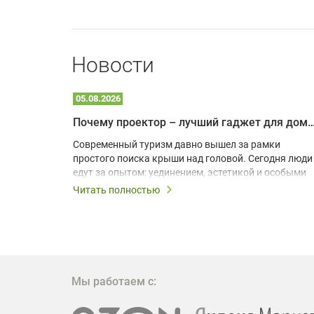
Новости
05.08.2026
Почему проектор – лучший гаджет для домика в
одарят
Современный туризм давно вышел за рамки
х
простого поиска крыши над головой. Сегодня люди
едут за опытом: уединением, эстетикой и особыми
ощущениями. Владельцы A-frame домов,
Читать полностью
!
глэмпингов и шале понимают, что конкуренция
растет, и стандартного набора мебели уже
, на
недостаточно. Чтобы гость не просто
забронировал жилье, а захотел вернуться и
поделиться впечатлениями в соцсетях, нужно
предложить ему нечто особенное. Одним из самых
Мы работаем с:
эффективных и бюджетных способов стать
заметнее на фоне конкурентов является установка
проектора.