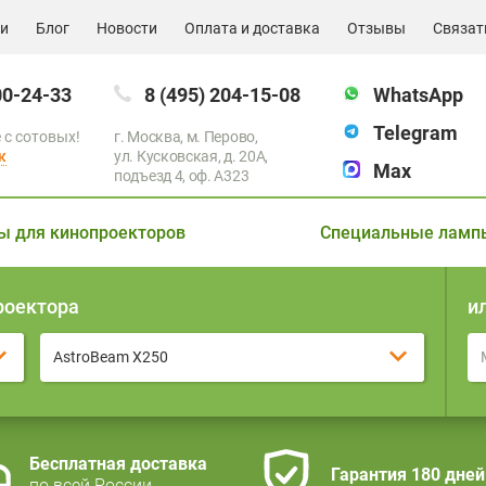
ии
Блог
Новости
Оплата и доставка
Отзывы
Связат
00-24-33
8 (495) 204-15-08
WhatsApp
Telegram
 с сотовых!
г. Москва, м. Перово,
к
ул. Кусковская, д. 20А,
Max
подъезд 4, оф. A323
ы для кинопроекторов
Специальные ламп
роектора
и
AstroBeam X250
Бесплатная доставка
Гарантия 180 дней
по всей России