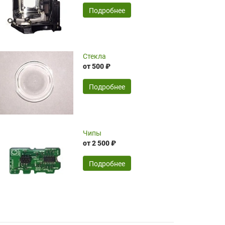
временные затраты по достаточно
SERGEY FOURSOV,
24.04.2026
Подробнее
оптимизированной стоимости, чему
чрезмерно благодарны!)))
Достоинства:
Стекла
от 500 ₽
широкий ассортимент ламп, как оригиналов,
так и аналогов.Быстрое оформление и
передача в доставку, приемлемые цены. Мне
Подробнее
понравилось.
Читать полностью
Чипы
Mr.Candy,
16.04.2026
от 2 500 ₽
Подробнее
Достоинства:
очень понравилось , сервис ,качество ,цена