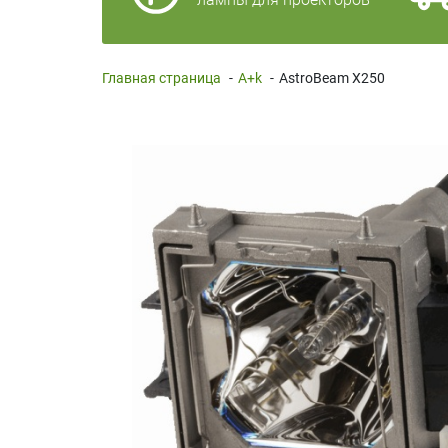
Главная страница
-
A+k
-
AstroBeam X250