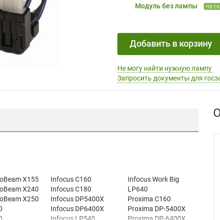
Модуль без лампы
на с
Добавить в корзину
Не могу найти нужную лампу
Запросить документы для госз
О
roBeam X155
Infocus C160
Infocus Work Big
roBeam X240
Infocus C180
LP640
roBeam X250
Infocus DP5400X
Proxima C160
0
Infocus DP6400X
Proxima DP-5400X
0
Infocus LP540
Proxima DP-6400X