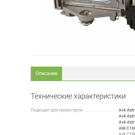
Описание
Технические характеристики
Подходит для проекторов
A+k Ast
A+k Ast
A+k Ast
Ask C16
Ask C18