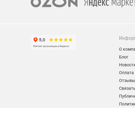
Инфор
О комп
Блог
Новост
Оплата 
Отзыв
Связать
Публич
Политик
персон
Согласи
данных