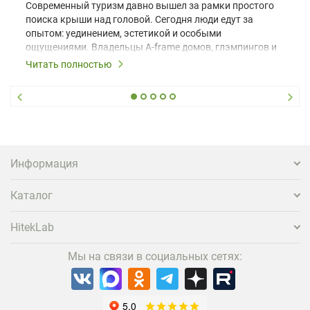
Современный туризм давно вышел за рамки простого
поиска крыши над головой. Сегодня люди едут за
опытом: уединением, эстетикой и особыми
ощущениями. Владельцы A-frame домов, глэмпингов и
шале понимают, что конкуренция растет, и
Читать полностью
стандартного набора мебели уже недостаточно. Чтобы
гость не просто забронировал жилье, а захотел
вернуться и поделиться впечатлениями в соцсетях,
нужно предложить ему нечто особенное. Одним из
самых эффективных и бюджетных способов стать
заметнее на фоне конкурентов является установка
проектора.
Информация
Каталог
HitekLab
Мы на связи в социальных сетях: