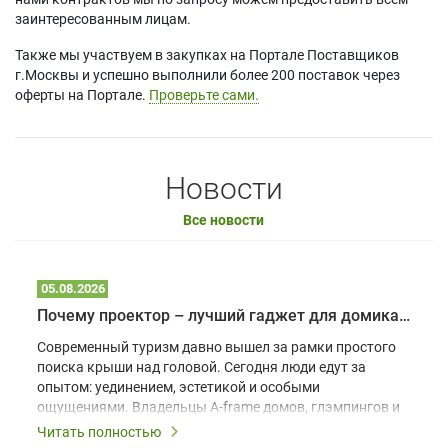
заинтересованным лицам.
Также мы участвуем в закупках на Портале Поставщиков
г.Москвы и успешно выполнили более 200 поставок через
оферты на Портале.
Проверьте сами.
Новости
Все новости
05.08.2026
Почему проектор – лучший гаджет для домика в глэмпинге
Современный туризм давно вышел за рамки простого
поиска крыши над головой. Сегодня люди едут за
опытом: уединением, эстетикой и особыми
ощущениями. Владельцы A-frame домов, глэмпингов и
шале понимают, что конкуренция растет, и
Читать полностью
стандартного набора мебели уже недостаточно. Чтобы