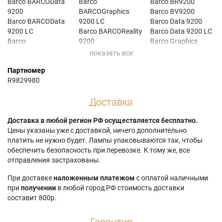
Barco BARCOData
Barco
Barco BR9200
9200
BARCOGraphics
Barco BV9200
Barco BARCOData
9200 LC
Barco Data 9200
9200 LC
Barco BARCOReality
Barco Data 9200 LC
Barco
9200
Barco Graphics
BARCOGraphics
Barco BARCOReality
9100LC
9100
9200 DLC
Barco GRAPHICS
Партномер
Barco
Barco BARCOReality
9200
R9829980
BARCOGraphics
9200 LC
Barco Graphics
9100 LC
Barco BARCOVision
9200 LC
Доставка
Barco
9200
Barco ITY 9200
BARCOGraphics
Barco BG9100
Barco Reality 9200
9200
Доставка в любой регион РФ осуществляется бесплатно.
Barco BG9100 LC
Barco Vision 9200
Цены указаны уже с доставкой, ничего дополнительно
Barco BG9200
платить не нужно будет. Лампы упаковываются так, чтобы
обеспечить безопасность при перевозке. К тому же, все
отправления застрахованы.
При доставке
наложенным платежом
с оплатой наличными
при
получении
в любой город РФ стоимость доставки
составит 800р.
Гарантия