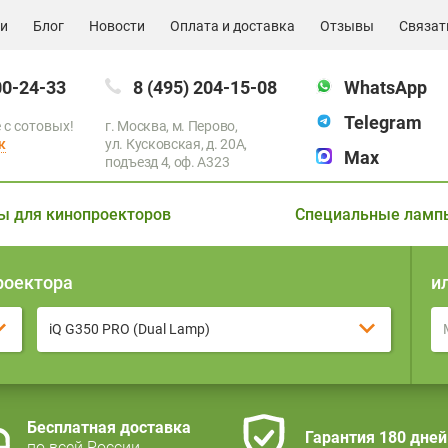
ии
Блог
Новости
Оплата и доставка
Отзывы
Связат
00-24-33
8 (495) 204-15-08
WhatsApp
Telegram
 с сотовых!
г. Москва, м. Перово,
к
ул. Кусковская, д. 20А,
Max
подъезд 4, оф. A323
ы для кинопроекторов
Специальные ламп
роектора
и
iQ G350 PRO (Dual Lamp)
Бесплатная доставка
Гарантия 180 дней
по всей России