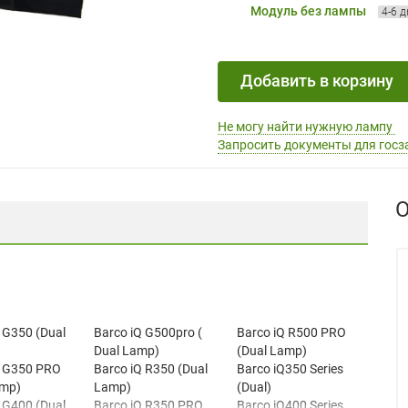
Модуль без лампы
4-6 
Добавить в корзину
Не могу найти нужную лампу
Запросить документы для госз
О
 G350 (Dual
Barco iQ G500pro (
Barco iQ R500 PRO
Dual Lamp)
(Dual Lamp)
Q G350 PRO
Barco iQ R350 (Dual
Barco iQ350 Series
amp)
Lamp)
(Dual)
 G400 (Dual
Barco iQ R350 PRO
Barco iQ400 Series