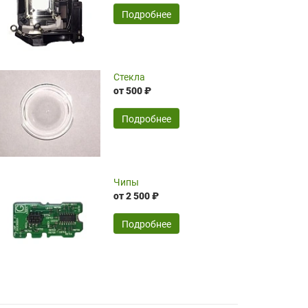
временные затраты по достаточно
SERGEY FOURSOV,
24.04.2026
Подробнее
оптимизированной стоимости, чему
чрезмерно благодарны!)))
Достоинства:
Стекла
от 500 ₽
широкий ассортимент ламп, как оригиналов,
так и аналогов.Быстрое оформление и
передача в доставку, приемлемые цены. Мне
Подробнее
понравилось.
Читать полностью
Чипы
Mr.Candy,
16.04.2026
от 2 500 ₽
Подробнее
Достоинства:
очень понравилось , сервис ,качество ,цена