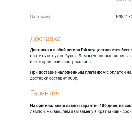
Lamp)
Barco i
Партномер
R98417
(Dual L
Barco iQ
Lamp)
Barco i
Доставка
(Dual L
Доставка в любой регион РФ осуществляется бесп
платить не нужно будет. Лампы упаковываются так,
все отправления застрахованы.
При доставке
наложенным платежом
с оплатой н
доставки составит 800р.
Гарантия
На оригинальные лампы гарантия 180 дней, на сов
лампой, мы вышлем Вам замену в кратчайший срок.