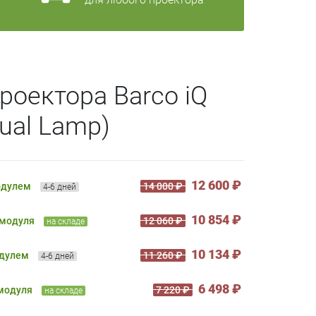
роектора Barco iQ
ual Lamp)
12 600 ₽
одулем
14 000 ₽
4-6 дней
10 854 ₽
 модуля
12 060 ₽
на складе
10 134 ₽
одулем
11 260 ₽
4-6 дней
6 498 ₽
 модуля
7 220 ₽
на складе