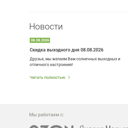
Новости
08.08.2026
Optoma W309ST: идеальное решение для малых пространств и учебных классов
Скидка выходного дня 08.08.2026
удь то
Друзья, мы желаем Вам солнечных выходных и
ли
отличного настроения!
дования
 важным.
Читать полностью
W309ST
то
 которое
ажение
Мы работаем с: