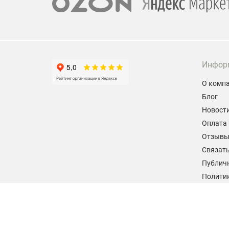
Инфор
О комп
Блог
Новост
Оплата 
Отзыв
Связать
Публич
Политик
персон
Согласи
данных