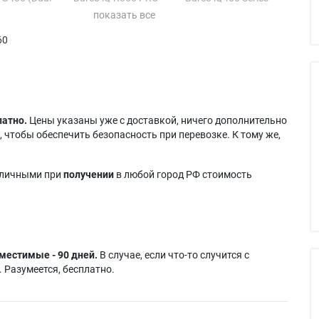
(Dual Lamp)
(Dual)
Q G400 PRO
Barco iQ R400 (Dual
Barco MGP 15
60
amp)
Lamp)
Barco MP G15
 G500 (Dual
Barco iQ R400 PRO
Barco MP G15 (Dual
(Dual Lamp)
Lamp)
Q G500 PRO
Barco iQ R500 (Dual
amp)
Lamp)
латно.
Цены указаны уже с доставкой, ничего дополнительно
 чтобы обеспечить безопасность при перевозке. К тому же,
аличными при
получении
в любой город РФ стоимость
местимые - 90 дней.
В случае, если что-то случится с
 Разумеется, бесплатно.