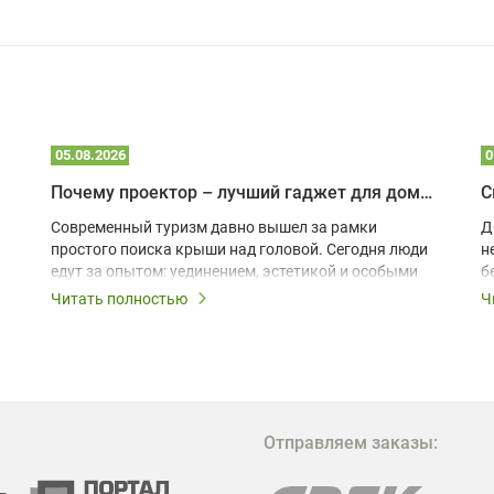
05.08.2026
0
Почему проектор – лучший гаджет для домика в глэмпинге
С
Современный туризм давно вышел за рамки
Д
простого поиска крыши над головой. Сегодня люди
н
едут за опытом: уединением, эстетикой и особыми
б
ощущениями. Владельцы A-frame домов,
Читать полностью
Ч
глэмпингов и шале понимают, что конкуренция
растет, и стандартного набора мебели уже
недостаточно. Чтобы гость не просто
забронировал жилье, а захотел вернуться и
поделиться впечатлениями в соцсетях, нужно
предложить ему нечто особенное. Одним из самых
Отправляем заказы:
эффективных и бюджетных способов стать
заметнее на фоне конкурентов является установка
проектора.