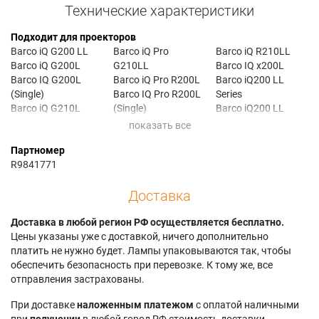
Технические характеристики
Подходит для проекторов
Barco iQ G200 LL
Barco iQ Pro
Barco iQ R210LL
Barco iQ G200L
G210LL
Barco IQ x200L
Barco IQ G200L
Barco iQ Pro R200L
Barco iQ200 LL
(Single)
Barco IQ Pro R200L
Series
Barco iQ G210L
(Single)
Barco iQ200 LL
Barco IQ G210L
Barco iQ Pro R210L
Series (Single)
(Single)
Barco IQ Pro R210L
Barco iQ210 LL
Партномер
Barco iQ G210L PRO
(Single)
Series
R9841771
Barco iQ G210LL
Barco iQ Pro R210LL
Barco iQ210 LL
Barco iQ Pro G200L
Barco iQ R200L
Series (Single)
Доставка
Barco IQ Pro G200L
Barco IQ R200L
Barco OVERWIEV
(Single)
(Single)
DR120
Barco iQ Pro G210L
Доставка в любой регион РФ осуществляется бесплатно.
Barco iQ R210L
Barco SIM4 0V
Barco IQ Pro G210L
Цены указаны уже с доставкой, ничего дополнительно
Barco IQ R210L
DR120
(Single)
платить не нужно будет. Лампы упаковываются так, чтобы
(Single)
Barco SIM4 0V
обеспечить безопасность при перевозке. К тому же, все
Barco iQ R210L PRO
DR120 (Single)
отправления застрахованы.
При доставке
наложенным платежом
с оплатой наличными
при
получении
в любой город РФ стоимость доставки