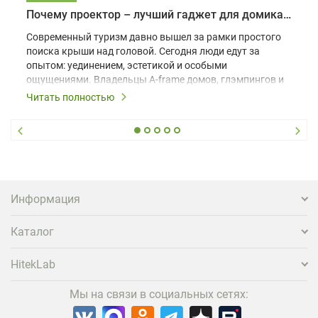
Почему проектор – лучший гаджет для домика в глэмпинге
Современный туризм давно вышел за рамки простого
поиска крыши над головой. Сегодня люди едут за
опытом: уединением, эстетикой и особыми
ощущениями. Владельцы A-frame домов, глэмпингов и
шале понимают, что конкуренция растет, и
Читать полностью
стандартного набора мебели уже недостаточно. Чтобы
гость не просто забронировал жилье, а захотел
вернуться и поделиться впечатлениями в соцсетях,
нужно предложить ему нечто особенное. Одним из
самых эффективных и бюджетных способов стать
заметнее на фоне конкурентов является установка
проектора.
Информация
Каталог
HitekLab
Мы на связи в социальных сетях: