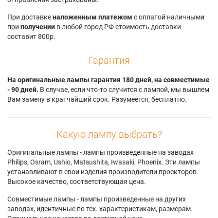
Barco OV-808
Barco OVERVIEW
Barco OVF-715
Barco OV-815
FDG70-DL
Philips LC5000/17
При доставке
наложенным платежом
с оплатой наличными
Barco OVERVIEW
Barco OVERVIEW
Philips PROSCREEN
при
получении
в любой город РФ стоимость доставки
CDG67
FDR+70-DL
4500/40
составит 800р.
Barco OVERVIEW
Barco OVERVIEW
CDG67 DL
mDG50
Гарантия
Barco OverView
Barco OverView
CDG67-DL
MDR+50
На оригинальные лампы гарантия 180 дней, на совместимые
- 90 дней.
В случае, если что-то случится с лампой, мы вышлем
Вам замену в кратчайший срок. Разумеется, бесплатно.
Какую лампу выбрать?
Оригинальные лампы - лампы произведенные на заводах
Philips, Osram, Ushio, Matsushita, Iwasaki, Phoenix. Эти лампы
устанавливают в свои изделия производители проекторов.
Высокое качество, соответствующая цена.
Совместимые лампы - лампы произведенные на других
заводах, идентичные по тех. характеристикам, размерам.