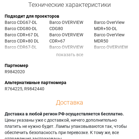
Технические характеристики
Подходит для проекторов
Barco CDG67-DL
Barco OVERVIEW
Barco OverView
Barco CDG80-DL
CDG80
MDR+50-DL
Barco CDR+67 DL
Barco OVERVIEW
Barco OverView
Barco CDR+80 DL
CDR+67
MDR50
Barco CDR67-DL
Barco OVERVIEW
Barco OVERVIEW
Barco MDG50 DL
CDR+67 DL
MDR50 DL
Barco MDR 50 DL
Barco OverView
Barco OverView
Партномер
Barco MDR+50 DL
CDR+67-DL
MDR50-DL
R9842020
Barco OV D1
Barco OVERVIEW
Barco OverView
Barco OV-1008
CDR+80
MGD50-DL
Альтернативные партномера
Barco OV-1015
Barco OverView
Barco OVERWIEV
R764225, R9842440
Barco OV-501
CDR+80-DL
OV-1008
Barco OV-508
Barco OVERVIEW
Barco OVERWIEV
Доставка
Barco OV-513
CDR67
OV-1015
Barco OV-515
Barco OVERVIEW
Barco OVERWIEV
Доставка в любой регион РФ осуществляется бесплатно.
Barco OV-701
CDR67-DL
OV-501
Цены указаны уже с доставкой, ничего дополнительно
Barco OV-708
Barco OverView D1
Barco OVERWIEV
платить не нужно будет. Лампы упаковываются так, чтобы
Barco OV-713
Barco OVERVIEW
OV-701
обеспечить безопасность при перевозке. К тому же, все
Barco OV-715
FD70-DL
Barco OVF-708
отправления застрахованы.