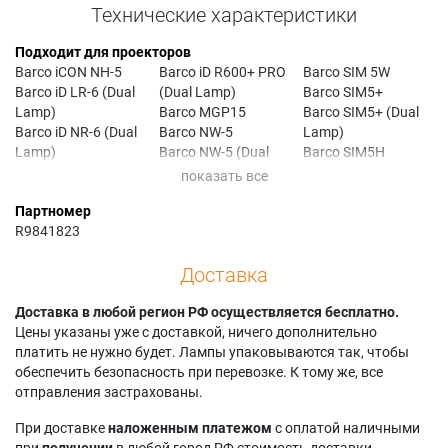
Технические характеристики
Подходит для проекторов
Barco iCON NH-5
Barco iD R600+ PRO
Barco SIM 5W
Barco iD LR-6 (Dual
(Dual Lamp)
Barco SIM5+
Lamp)
Barco MGP15
Barco SIM5+ (Dual
Barco iD NR-6 (Dual
Barco NW-5
Lamp)
Lamp)
Barco NW-5 (Dual
Barco SIM5H
Barco iD R600 (Dual
Lamp)
Barco SIM5H (Dual
Lamp)
Barco SIM 5 PLUS
Lamp)
Партномер
Barco iD R600 PRO
Barco SIM 5 Serie
Barco SIM5W
R9841823
(Dual Lamp)
Barco SIM 5H
Barco SIM5W (Dual
Barco iD R600+
Barco SIM 5PLUS
Lamp)
Доставка
(Dual Lamp)
Barco SIM 5R
Доставка в любой регион РФ осуществляется бесплатно.
Цены указаны уже с доставкой, ничего дополнительно
платить не нужно будет. Лампы упаковываются так, чтобы
обеспечить безопасность при перевозке. К тому же, все
отправления застрахованы.
При доставке
наложенным платежом
с оплатой наличными
при
получении
в любой город РФ стоимость доставки