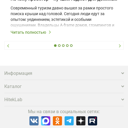
Современный туризм давно вышел за рамки простого
поиска крыши над головой. Сегодня люди едут за
опытом: уединением, эстетикой и особыми
ощущениями. Владельцы A-frame домов, глэмпингов и
шале понимают, что конкуренция растет, и
Читать полностью
стандартного набора мебели уже недостаточно. Чтобы
гость не просто забронировал жилье, а захотел
вернуться и поделиться впечатлениями в соцсетях,
нужно предложить ему нечто особенное. Одним из
самых эффективных и бюджетных способов стать
заметнее на фоне конкурентов является установка
проектора.
Информация
Каталог
HitekLab
Мы на связи в социальных сетях: