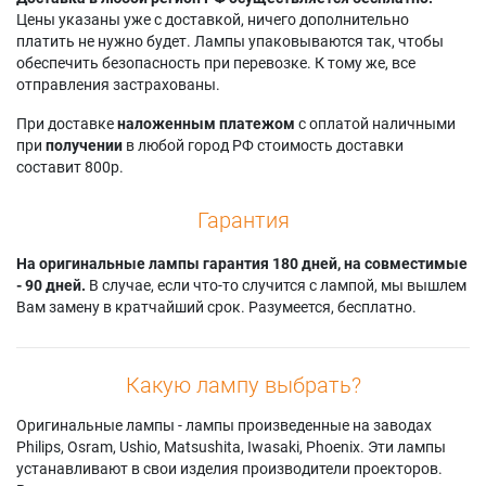
Dell 1201MP
XD110U
Premier PD-X600
Цены указаны уже с доставкой, ничего дополнительно
Dynamica SANSUI
Mitsubishi PF-15S
Premier PD-X611
платить не нужно будет. Лампы упаковываются так, чтобы
Kindermann KSD130
Mitsubishi PF-15SR
Toshiba TDP-S9
обеспечить безопасность при перевозке. К тому же, все
отправления застрахованы.
При доставке
наложенным платежом
с оплатой наличными
при
получении
в любой город РФ стоимость доставки
составит 800р.
Гарантия
На оригинальные лампы гарантия 180 дней, на совместимые
- 90 дней.
В случае, если что-то случится с лампой, мы вышлем
Вам замену в кратчайший срок. Разумеется, бесплатно.
Какую лампу выбрать?
Оригинальные лампы - лампы произведенные на заводах
Philips, Osram, Ushio, Matsushita, Iwasaki, Phoenix. Эти лампы
устанавливают в свои изделия производители проекторов.