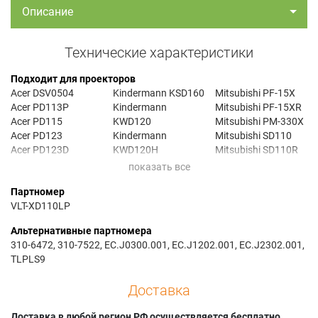
Описание
Технические характеристики
Подходит для проекторов
Acer DSV0504
Kindermann KSD160
Mitsubishi PF-15X
Acer PD113P
Kindermann
Mitsubishi PF-15XR
Acer PD115
KWD120
Mitsubishi PM-330X
Acer PD123
Kindermann
Mitsubishi SD110
Acer PD123D
KWD120H
Mitsubishi SD110R
Acer PD123P
Mitsubishi LVP-
Mitsubishi SD110U
Acer PD125P
SD110
Mitsubishi XD100U
Партномер
Acer PH110
Mitsubishi LVP-
Mitsubishi XD110
VLT-XD110LP
Acer PH112
SD110R
Mitsubishi XD110U
Acer PH113P
Mitsubishi LVP-
Premier IMAGE PD-
Альтернативные партномера
Bonama BD.S2000
SD110U
S600
310-6472, 310-7522, EC.J0300.001, EC.J1202.001, EC.J2302.001,
Boxlight RAVENXB-
Mitsubishi LVP-
Premier IMAGE PD-
TLPLS9
000
XD110
S611
Boxlight XD-680z+
Mitsubishi LVP-
Premier PD-S600
Доставка
Dell 1100MP
XD110R
Premier PD-S611
Dell 1200MP
Mitsubishi LVP-
Premier PD-S660
Доставка в любой регион РФ осуществляется бесплатно.