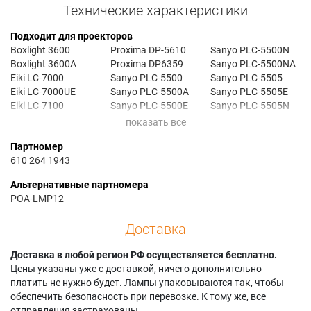
Технические характеристики
Подходит для проекторов
Boxlight 3600
Proxima DP-5610
Sanyo PLC-5500N
Boxlight 3600A
Proxima DP6359
Sanyo PLC-5500NA
Eiki LC-7000
Sanyo PLC-5500
Sanyo PLC-5505
Eiki LC-7000UE
Sanyo PLC-5500A
Sanyo PLC-5505E
Eiki LC-7100
Sanyo PLC-5500E
Sanyo PLC-5505N
Eiki RP-70
Sanyo PLC-5500EA
Sanyo PLC-5505NA
Proxima DP-5600
Sanyo PLC-5500M
Партномер
610 264 1943
Альтернативные партномера
POA-LMP12
Доставка
Доставка в любой регион РФ осуществляется бесплатно.
Цены указаны уже с доставкой, ничего дополнительно
платить не нужно будет. Лампы упаковываются так, чтобы
обеспечить безопасность при перевозке. К тому же, все
отправления застрахованы.