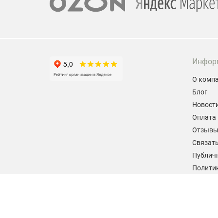
Инфор
О комп
Блог
Новост
Оплата 
Отзыв
Связать
Публич
Политик
персон
Согласи
данных