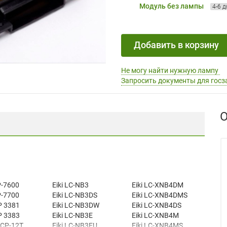
Модуль без лампы
4-6 
Добавить в корзину
Не могу найти нужную лампу
Запросить документы для госз
О
-7600
Eiki LC-NB3
Eiki LC-XNB4DM
-7700
Eiki LC-NB3DS
Eiki LC-XNB4DMS
P 3381
Eiki LC-NB3DW
Eiki LC-XNB4DS
P 3383
Eiki LC-NB3E
Eiki LC-XNB4M
 CP-12T
Eiki LC-NB3EU
Eiki LC-XNB4MS