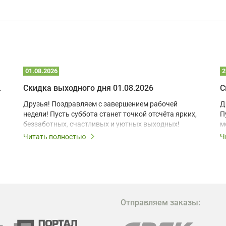
01.08.2026
2
 глэмпинге
Скидка выходного дня 01.08.2026
С
Друзья! Поздравляем с завершением рабочей
Д
недели! Пусть суббота станет точкой отсчёта ярких,
П
беззаботных, счастливых и уютных выходных!
м
з
Читать полностью
Ч
В
в
в
М
Отправляем заказы:
м
Г