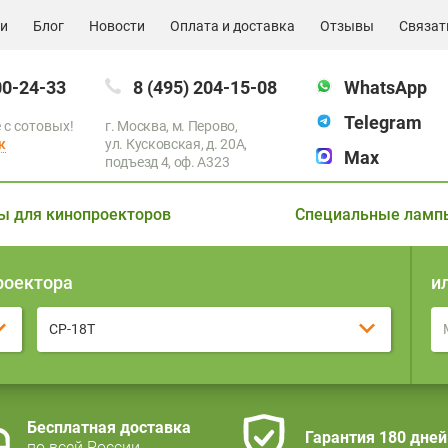
ии
Блог
Новости
Оплата и доставка
Отзывы
Связат
00-24-33
8 (495) 204-15-08
WhatsApp
Telegram
 с сотовых!
г. Москва, м. Перово,
к
ул. Кусковская, д. 20А,
Max
подъезд 4, оф. A323
ы для кинопроекторов
Специальные ламп
роектора
и
CP-18T
Бесплатная доставка
Гарантия 180 дней
по всей России