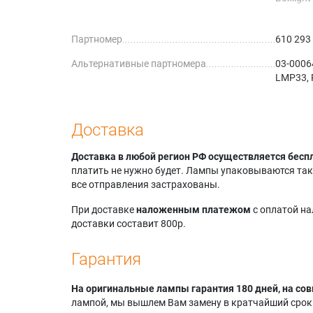
Boxlight
Boxlight
Партномер
610 293
Boxlight
Boxlight
Альтернативные партномера
03-00064
Boxlight
LMP33,
Boxlight
Boxlight
Boxlight
Canon L
Доставка
Canon L
Canon L
Доставка в любой регион РФ осуществляется бесп
Canon L
платить не нужно будет. Лампы упаковываются так,
Canon L
все отправления застрахованы.
Canon L
Canon L
При доставке
наложенным платежом
с оплатой н
Christie
доставки составит 800р.
Christie
Claxan 
Гарантия
На оригинальные лампы гарантия 180 дней, на сов
лампой, мы вышлем Вам замену в кратчайший срок.