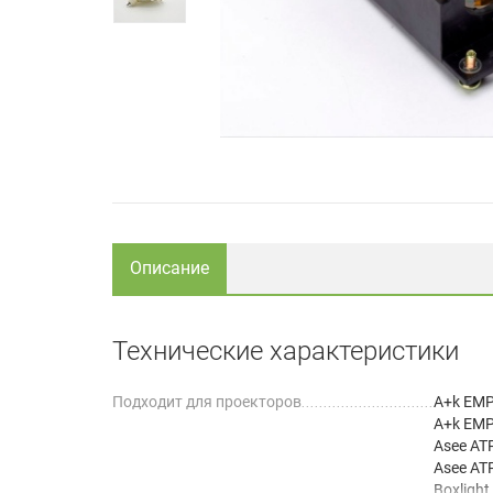
Описание
Технические характеристики
Подходит для проекторов
A+k EMP
A+k EMP
Asee AT
Asee AT
Boxlight