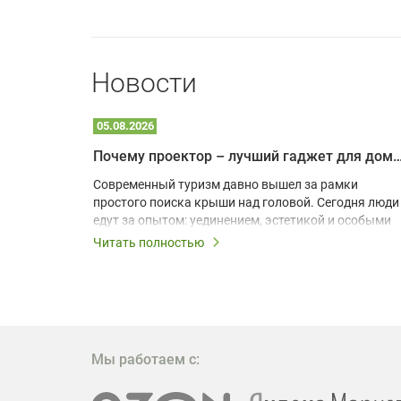
Новости
05.08.2026
Почему проектор – лучший гаджет для домика в
одарят
Современный туризм давно вышел за рамки
х
простого поиска крыши над головой. Сегодня люди
едут за опытом: уединением, эстетикой и особыми
ощущениями. Владельцы A-frame домов,
Читать полностью
!
глэмпингов и шале понимают, что конкуренция
растет, и стандартного набора мебели уже
, на
недостаточно. Чтобы гость не просто
забронировал жилье, а захотел вернуться и
поделиться впечатлениями в соцсетях, нужно
предложить ему нечто особенное. Одним из самых
Мы работаем с:
эффективных и бюджетных способов стать
заметнее на фоне конкурентов является установка
проектора.