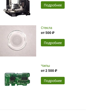
временные затраты по достаточно
SERGEY FOURSOV,
24.04.2026
Подробнее
оптимизированной стоимости, чему
чрезмерно благодарны!)))
Достоинства:
Стекла
от 500 ₽
широкий ассортимент ламп, как оригиналов,
так и аналогов.Быстрое оформление и
передача в доставку, приемлемые цены. Мне
Подробнее
понравилось.
Читать полностью
Чипы
Mr.Candy,
16.04.2026
от 2 500 ₽
Подробнее
Достоинства:
очень понравилось , сервис ,качество ,цена