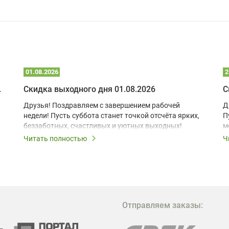
01.08.2026
2
 глэмпинге
Скидка выходного дня 01.08.2026
С
Друзья! Поздравляем с завершением рабочей
Д
недели! Пусть суббота станет точкой отсчёта ярких,
П
беззаботных, счастливых и уютных выходных!
м
з
Читать полностью
Ч
В
в
в
М
Отправляем заказы:
м
Г