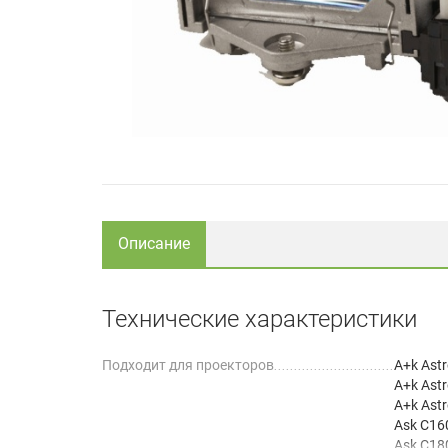
Описание
Технические характеристики
Подходит для проекторов
A+k Ast
A+k Ast
A+k Ast
Ask C16
Ask C18