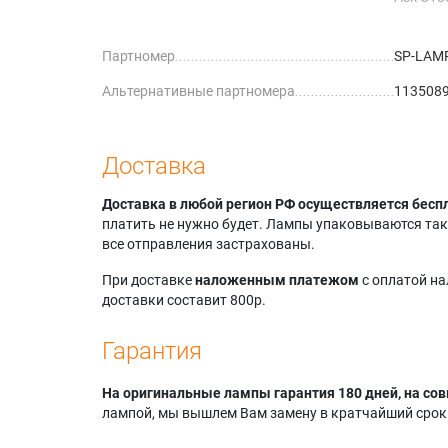
Boxligh
Dukane 
Партномер
SP-LAM
8758
Geha co
Альтернативные партномера
1135089
Geha co
Доставка
Доставка в любой регион РФ осуществляется бесп
платить не нужно будет. Лампы упаковываются так,
все отправления застрахованы.
При доставке
наложенным платежом
с оплатой н
доставки составит 800р.
Гарантия
На оригинальные лампы гарантия 180 дней, на сов
лампой, мы вышлем Вам замену в кратчайший срок.