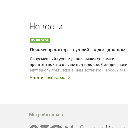
Новости
05.08.2026
Почему проектор – лучший гаджет для домика в
одарят
Современный туризм давно вышел за рамки
х
простого поиска крыши над головой. Сегодня люди
едут за опытом: уединением, эстетикой и особыми
ощущениями. Владельцы A-frame домов,
Читать полностью
!
глэмпингов и шале понимают, что конкуренция
растет, и стандартного набора мебели уже
, на
недостаточно. Чтобы гость не просто
забронировал жилье, а захотел вернуться и
поделиться впечатлениями в соцсетях, нужно
предложить ему нечто особенное. Одним из самых
Мы работаем с:
эффективных и бюджетных способов стать
заметнее на фоне конкурентов является установка
проектора.