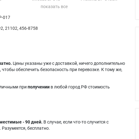
t CP-325m
Infocus LP640
Ta E-500
Image Pro
Infocus LS5000
Ta E-600
P-017
Infocus ScreenPlay
mpact 212
5000
2, 21102, 456-8758
mpact 212+
Infocus SP5000
латно.
Цены указаны уже с доставкой, ничего дополнительно
 чтобы обеспечить безопасность при перевозке. К тому же,
аличными при
получении
в любой город РФ стоимость
местимые - 90 дней.
В случае, если что-то случится с
 Разумеется, бесплатно.