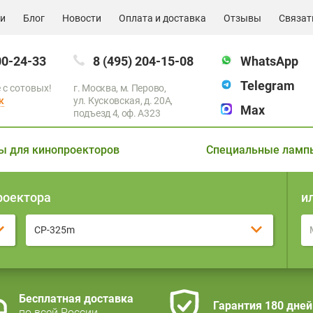
ии
Блог
Новости
Оплата и доставка
Отзывы
Связат
00-24-33
8 (495) 204-15-08
WhatsApp
Telegram
 с сотовых!
г. Москва, м. Перово,
к
ул. Кусковская, д. 20А,
Max
подъезд 4, оф. A323
ы для кинопроекторов
Специальные ламп
роектора
и
CP-325m
Бесплатная доставка
Гарантия 180 дней
по всей России