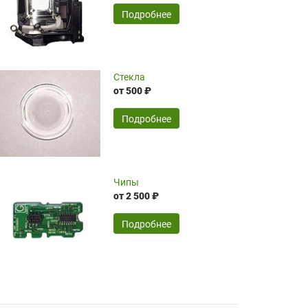
временные затраты по достаточно
SERGEY FOURSOV,
24.04.2026
Подробнее
оптимизированной стоимости, чему
чрезмерно благодарны!)))
Достоинства:
Стекла
от 500 ₽
широкий ассортимент ламп, как оригиналов,
так и аналогов.Быстрое оформление и
передача в доставку, приемлемые цены. Мне
Подробнее
понравилось.
Читать полностью
Чипы
Mr.Candy,
16.04.2026
от 2 500 ₽
Подробнее
Достоинства:
очень понравилось , сервис ,качество ,цена