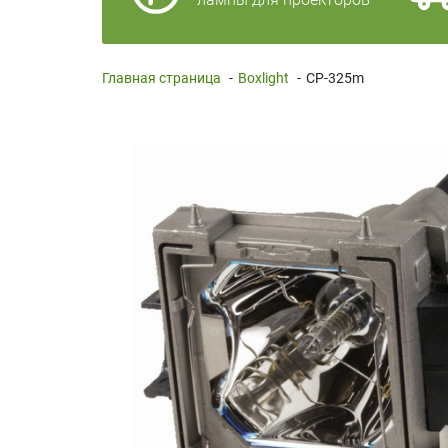
Главная страница
-
Boxlight
-
CP-325m