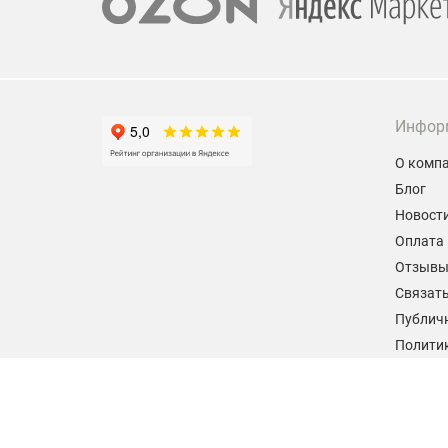
Инфор
О комп
Блог
Новост
Оплата 
Отзыв
Связать
Публич
Политик
персон
Согласи
данных