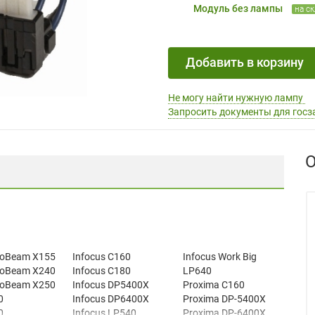
Модуль без лампы
на с
Добавить в корзину
Не могу найти нужную лампу
Запросить документы для госз
О
roBeam X155
Infocus C160
Infocus Work Big
roBeam X240
Infocus C180
LP640
roBeam X250
Infocus DP5400X
Proxima C160
0
Infocus DP6400X
Proxima DP-5400X
0
Infocus LP540
Proxima DP-6400X