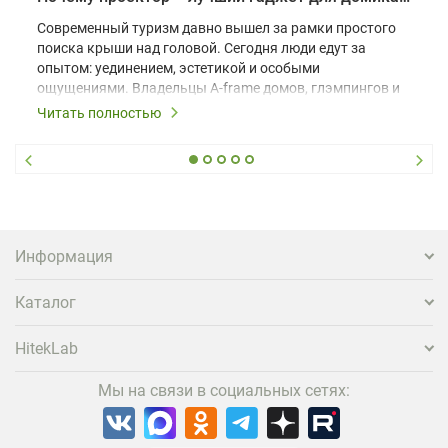
Современный туризм давно вышел за рамки простого
поиска крыши над головой. Сегодня люди едут за
опытом: уединением, эстетикой и особыми
ощущениями. Владельцы A-frame домов, глэмпингов и
шале понимают, что конкуренция растет, и
Читать полностью
стандартного набора мебели уже недостаточно. Чтобы
гость не просто забронировал жилье, а захотел
вернуться и поделиться впечатлениями в соцсетях,
нужно предложить ему нечто особенное. Одним из
самых эффективных и бюджетных способов стать
заметнее на фоне конкурентов является установка
проектора.
Информация
Каталог
HitekLab
Мы на связи в социальных сетях: