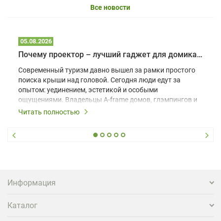
Все новости
05.08.2026
Почему проектор – лучший гаджет для домика в глэмпинге
Современный туризм давно вышел за рамки простого
поиска крыши над головой. Сегодня люди едут за
опытом: уединением, эстетикой и особыми
ощущениями. Владельцы A-frame домов, глэмпингов и
шале понимают, что конкуренция растет, и
Читать полностью
стандартного набора мебели уже недостаточно. Чтобы
гость не просто забронировал жилье, а захотел
вернуться и поделиться впечатлениями в соцсетях,
нужно предложить ему нечто особенное. Одним из
самых эффективных и бюджетных способов стать
заметнее на фоне конкурентов является установка
проектора.
Информация
Каталог