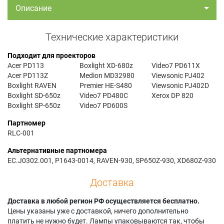
Описание
Технические характеристики
Подходит для проекторов
Acer PD113
Boxlight XD-680z
Video7 PD611X
Acer PD113Z
Medion MD32980
Viewsonic PJ402
Boxlight RAVEN
Premier HE-S480
Viewsonic PJ402D
Boxlight SD-650z
Video7 PD480C
Xerox DP 820
Boxlight SP-650z
Video7 PD600S
Партномер
RLC-001
Альтернативные партномера
EC.J0302.001, P1643-0014, RAVEN-930, SP650Z-930, XD680Z-930
Доставка
Доставка в любой регион РФ осуществляется бесплатно.
Цены указаны уже с доставкой, ничего дополнительно
платить не нужно будет. Лампы упаковываются так, чтобы