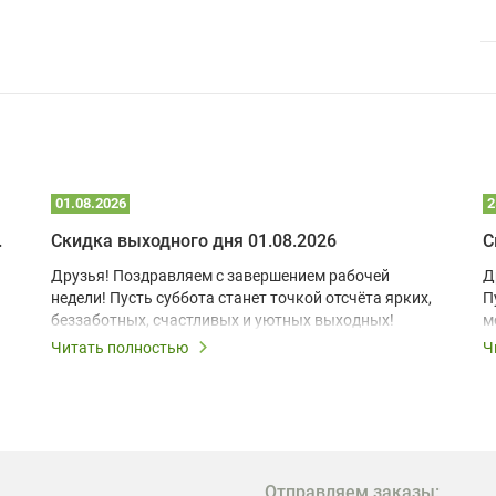
01.08.2026
2
 глэмпинге
Скидка выходного дня 01.08.2026
С
Друзья! Поздравляем с завершением рабочей
Д
недели! Пусть суббота станет точкой отсчёта ярких,
П
беззаботных, счастливых и уютных выходных!
м
з
Читать полностью
Ч
В
в
в
М
Отправляем заказы: