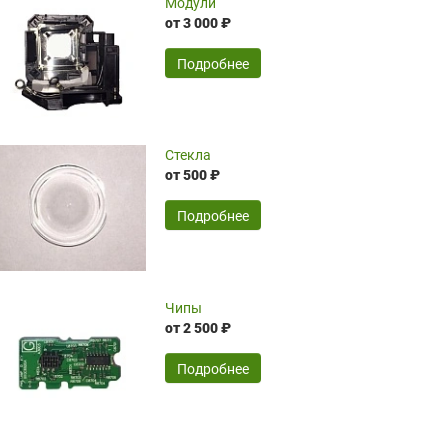
Модули
ожидания поставки из-за границы.
от 3 000 ₽
Компания Hiteklamp помогла избежать
временные затраты по достаточно
SERGEY FOURSOV,
24.04.2026
Подробнее
оптимизированной стоимости, чему
чрезмерно благодарны!)))
Достоинства:
Стекла
от 500 ₽
широкий ассортимент ламп, как оригиналов,
так и аналогов.Быстрое оформление и
передача в доставку, приемлемые цены. Мне
Подробнее
понравилось.
Читать полностью
Чипы
Mr.Candy,
16.04.2026
от 2 500 ₽
Подробнее
Достоинства:
очень понравилось , сервис ,качество ,цена