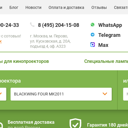
ии
Блог
Новости
Оплата и доставка
Отзывы
Связат
00-24-33
8 (495) 204-15-08
WhatsApp
Telegram
 с сотовых!
г. Москва, м. Перово,
к
ул. Кусковская, д. 20А,
Max
подъезд 4, оф. A323
ы для кинопроекторов
Специальные ламп
роектора
и
BLACKWING FOUR MK2011
Бесплатная доставка
Гарантия 180 дней
по всей России