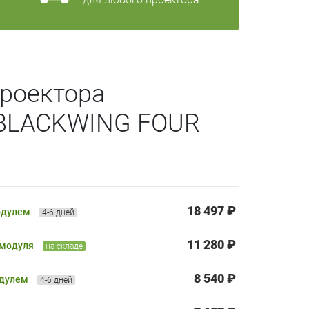
роектора
 BLACKWING FOUR
18 497 ₽
одулем
4-6 дней
11 280 ₽
 модуля
на складе
8 540 ₽
одулем
4-6 дней