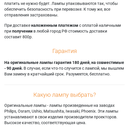
HighBrightness
платить не нужно будет. Лампы упаковываются так, чтобы
Cineversum
BlackWing Two
MK201
обеспечить безопасность при перевозке. К тому же, все
BlackWing Three MK
MK2012
Cineversum
отправления застрахованы.
2011
Dream Vision
BLACKWING
Cineversum
STARLIGHT1
При доставке
наложенным платежом
с оплатой наличными
BLACKWING THREE
при
получении
в любой город РФ стоимость доставки
составит 800р.
Гарантия
На оригинальные лампы гарантия 180 дней, на совместимые
- 90 дней.
В случае, если что-то случится с лампой, мы вышлем
Вам замену в кратчайший срок. Разумеется, бесплатно.
Какую лампу выбрать?
Оригинальные лампы - лампы произведенные на заводах
Philips, Osram, Ushio, Matsushita, Iwasaki, Phoenix. Эти лампы
устанавливают в свои изделия производители проекторов.
Высокое качество, соответствующая цена.