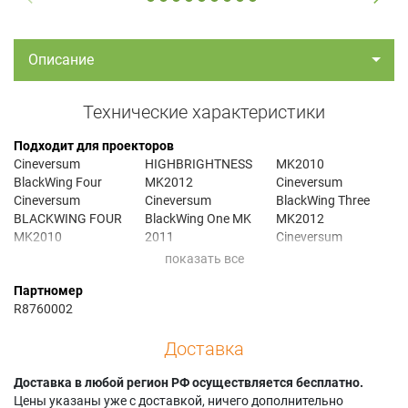
Описание
Технические характеристики
Подходит для проекторов
Cineversum
HIGHBRIGHTNESS
MK2010
BlackWing Four
MK2012
Cineversum
Cineversum
Cineversum
BlackWing Three
BLACKWING FOUR
BlackWing One MK
MK2012
MK2010
2011
Cineversum
Cineversum
Cineversum
BLACKWING TWO
BlackWing High
BlackWing One
MK 11
Партномер
Brightness MK 2
MK2012
Cineversum
R8760002
Cineversum
Cineversum
BlackWing Two MK
BLACKWING HIGH
BLACKWING THREE
2011
Доставка
BRIGHTNESS MK
MK 11
Cineversum
2011
Cineversum
BLACKWING TWO
Cineversum
Доставка в любой регион РФ осуществляется бесплатно.
BLACKWING THREE
MK2010
BlackWing
Цены указаны уже с доставкой, ничего дополнительно
MK 2010
Cineversum