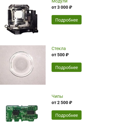
Модули
ожидания поставки из-за границы.
от 3 000 ₽
Компания Hiteklamp помогла избежать
временные затраты по достаточно
SERGEY FOURSOV,
24.04.2026
Подробнее
оптимизированной стоимости, чему
чрезмерно благодарны!)))
Достоинства:
Стекла
от 500 ₽
широкий ассортимент ламп, как оригиналов,
так и аналогов.Быстрое оформление и
передача в доставку, приемлемые цены. Мне
Подробнее
понравилось.
Читать полностью
Чипы
Mr.Candy,
16.04.2026
от 2 500 ₽
Подробнее
Достоинства:
очень понравилось , сервис ,качество ,цена