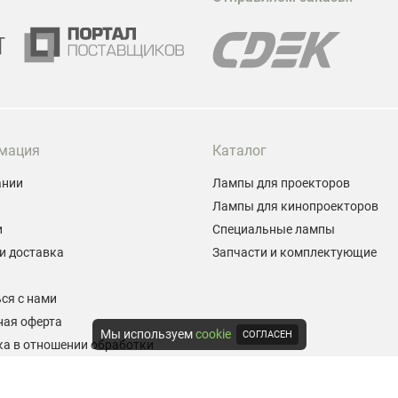
эффективных и бюджетных способов стать
заметнее на фоне конкурентов является установка
проектора.
мация
Каталог
ании
Лампы для проекторов
Лампы для кинопроекторов
и
Специальные лампы
и доставка
Запчасти и комплектующие
ы
ся с нами
ная оферта
Мы используем
cookie
СОГЛАСЕН
а в отношении обработки
альных данных
е на обработку персональных