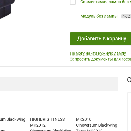
Совместимая лампа без
Модуль без лампы
4-6 
Добавить в корзину
Не могу найти нужную лампу
Запросить документы для госз
О
sum BlackWing
HIGHBRIGHTNESS
MK2010
MK2012
Cineversum BlackWing
sum
Cineversum BlackWing
Three MK2012