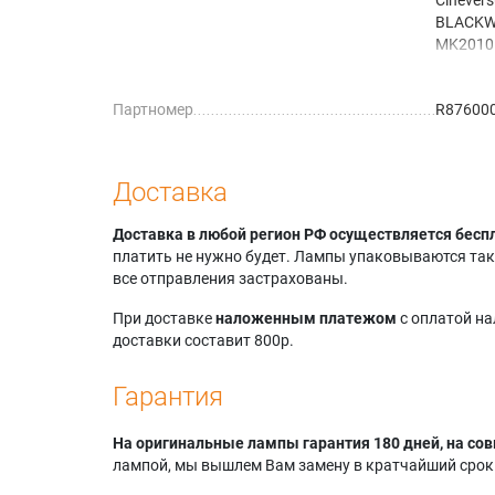
BLACKW
MK2010
Cinever
High Bri
Партномер
R87600
Cinever
BLACKW
BRIGHT
Cinever
Доставка
HighBri
MK201
Доставка в любой регион РФ осуществляется бесп
Cinever
платить не нужно будет. Лампы упаковываются так,
BLACKW
все отправления застрахованы.
При доставке
наложенным платежом
с оплатой н
доставки составит 800р.
Гарантия
На оригинальные лампы гарантия 180 дней, на сов
лампой, мы вышлем Вам замену в кратчайший срок.