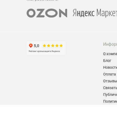
Инфор
О комп
Блог
Новост
Оплата 
Отзыв
Связать
Публич
Политик
персон
Согласи
данных