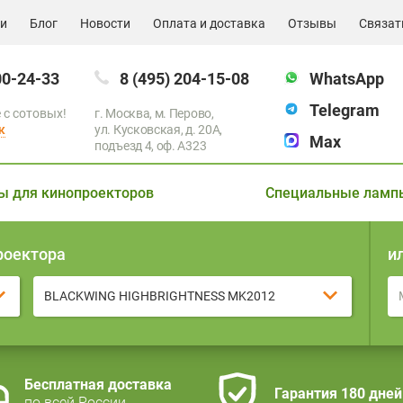
ии
Блог
Новости
Оплата и доставка
Отзывы
Связат
00-24-33
8 (495) 204-15-08
WhatsApp
Telegram
 с сотовых!
г. Москва, м. Перово,
к
ул. Кусковская, д. 20А,
Max
подъезд 4, оф. A323
ы для кинопроекторов
Специальные ламп
роектора
и
BLACKWING HIGHBRIGHTNESS MK2012
Бесплатная доставка
Гарантия 180 дней
по всей России