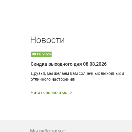
Новости
08.08.2026
Optoma W309ST: идеальное решение для малых пространств и учебных классов
Скидка выходного дня 08.08.2026
удь то
Друзья, мы желаем Вам солнечных выходных и
ли
отличного настроения!
дования
 важным.
Читать полностью
W309ST
то
 которое
ажение
Мы работаем с: