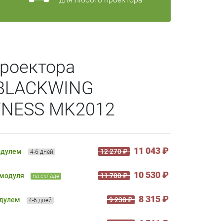
роектора
 BLACKWING
TNESS MK2012
11 043 ₽
одулем
12 270 ₽
4-6 дней
10 530 ₽
 модуля
11 700 ₽
на складе
8 315 ₽
одулем
9 238 ₽
4-6 дней