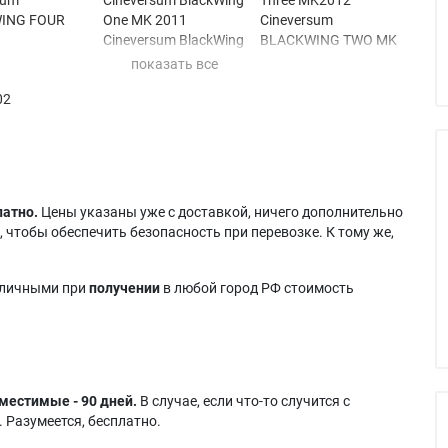
ING FOUR
One MK 2011
Cineversum
Cineversum BlackWing
BLACKWING TWO MK
sum BlackWing
One MK2012
11
ghtness MK 2
Cineversum
Cineversum BlackWing
02
sum
BLACKWING THREE
Two MK 2011
ING HIGH
MK 11
Cineversum
NESS MK 2011
Cineversum
BLACKWING TWO
sum BlackWing
BLACKWING THREE
MK2010
ghtness
MK 2010
Cineversum BlackWing
Cineversum BlackWing
Two MK2012
латно.
Цены указаны уже с доставкой, ничего дополнительно
sum
Three MK 2011
Dream Vision
 чтобы обеспечить безопасность при перевозке. К тому же,
ING
Cineversum
STARLIGHT1
BLACKWING THREE
аличными при
получении
в любой город РФ стоимость
местимые - 90 дней.
В случае, если что-то случится с
 Разумеется, бесплатно.