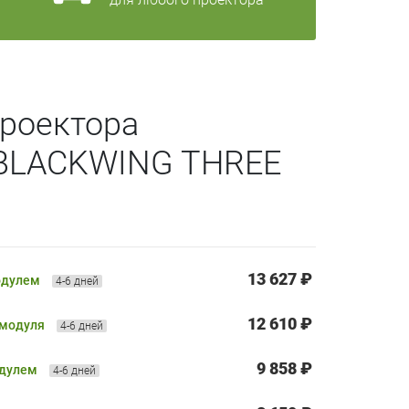
роектора
 BLACKWING THREE
13 627 ₽
одулем
4-6 дней
12 610 ₽
 модуля
4-6 дней
9 858 ₽
одулем
4-6 дней