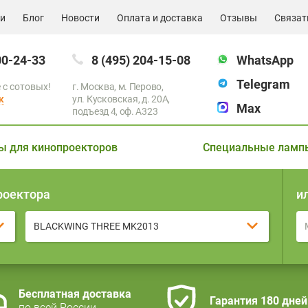
ии
Блог
Новости
Оплата и доставка
Отзывы
Связат
00-24-33
8 (495) 204-15-08
WhatsApp
Telegram
 с сотовых!
г. Москва, м. Перово,
к
ул. Кусковская, д. 20А,
Max
подъезд 4, оф. A323
ы для кинопроекторов
Специальные ламп
роектора
и
BLACKWING THREE MK2013
Бесплатная доставка
Гарантия 180 дней
по всей России