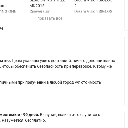
sum
MK2015
2
ING ONE
Cineversum
Dream Vision SIGLOS
BLACKWING TWO
3
sum
MK2013
Dream Vision YUNZI 1
04
ING ONE
Cineversum
Dream Vision YUNZI 2
BLACKWING TWO
Dream Vision Yunzi 3
sum
MK2014
Dream Vision YUNZI+ 1
ING THREE
Cineversum
Dream Vision YUNZI+ 1
BLACKWING TWO
R.
sum
MK2015
Dream Vision YUNZI+ 2
латно.
Цены указаны уже с доставкой, ничего дополнительно
ING THREE
Dream Vision YUNZI+ 3
 чтобы обеспечить безопасность при перевозке. К тому же,
аличными при
получении
в любой город РФ стоимость
местимые - 90 дней.
В случае, если что-то случится с
 Разумеется, бесплатно.