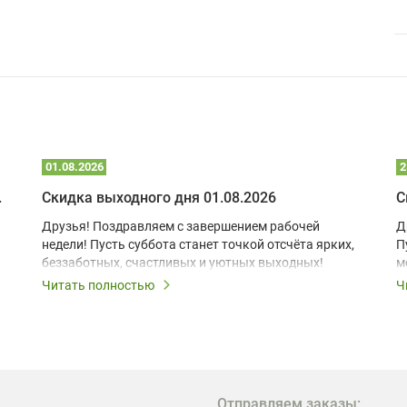
01.08.2026
2
 глэмпинге
Скидка выходного дня 01.08.2026
С
Друзья! Поздравляем с завершением рабочей
Д
недели! Пусть суббота станет точкой отсчёта ярких,
П
беззаботных, счастливых и уютных выходных!
м
з
Читать полностью
Ч
В
в
в
М
Отправляем заказы: