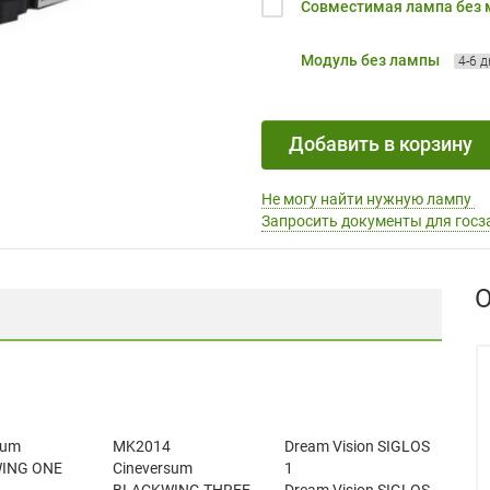
Совместимая лампа без
Модуль без лампы
4-6 
Добавить в корзину
Не могу найти нужную лампу
Запросить документы для госз
О
sum
MK2014
Dream Vision SIGLOS
ING ONE
Cineversum
1
BLACKWING THREE
Dream Vision SIGLOS