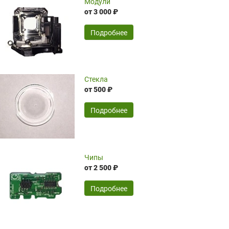
Модули
ожидания поставки из-за границы.
от 3 000 ₽
Компания Hiteklamp помогла избежать
временные затраты по достаточно
SERGEY FOURSOV,
24.04.2026
Подробнее
оптимизированной стоимости, чему
чрезмерно благодарны!)))
Достоинства:
Стекла
от 500 ₽
широкий ассортимент ламп, как оригиналов,
так и аналогов.Быстрое оформление и
передача в доставку, приемлемые цены. Мне
Подробнее
понравилось.
Читать полностью
Чипы
Mr.Candy,
16.04.2026
от 2 500 ₽
Подробнее
Достоинства:
очень понравилось , сервис ,качество ,цена