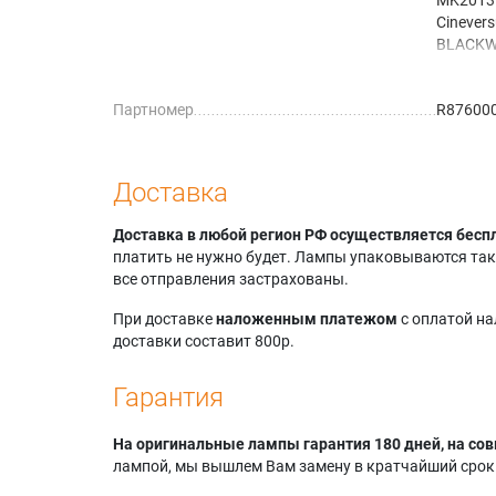
Cinever
BLACKW
MK2014
Cinever
Партномер
R87600
BLACKW
MK2015
Cinever
BLACKW
Доставка
MK2013
Cinever
Доставка в любой регион РФ осуществляется бесп
BLACKW
платить не нужно будет. Лампы упаковываются так,
все отправления застрахованы.
При доставке
наложенным платежом
с оплатой н
доставки составит 800р.
Гарантия
На оригинальные лампы гарантия 180 дней, на сов
лампой, мы вышлем Вам замену в кратчайший срок.