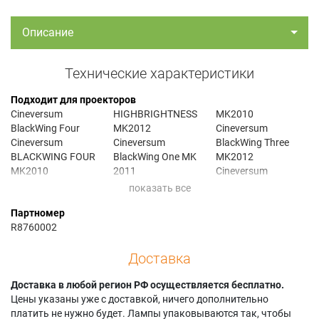
Описание
Технические характеристики
Подходит для проекторов
Cineversum
HIGHBRIGHTNESS
MK2010
BlackWing Four
MK2012
Cineversum
Cineversum
Cineversum
BlackWing Three
BLACKWING FOUR
BlackWing One MK
MK2012
MK2010
2011
Cineversum
Cineversum
Cineversum
BLACKWING TWO
BlackWing High
BlackWing One
MK 11
Партномер
Brightness MK 2
MK2012
Cineversum
R8760002
Cineversum
Cineversum
BlackWing Two MK
BLACKWING HIGH
BLACKWING THREE
2011
Доставка
BRIGHTNESS MK
MK 11
Cineversum
2011
Cineversum
BLACKWING TWO
Cineversum
Доставка в любой регион РФ осуществляется бесплатно.
BLACKWING THREE
MK2010
BlackWing
Цены указаны уже с доставкой, ничего дополнительно
MK 2010
Cineversum
HighBrightness
платить не нужно будет. Лампы упаковываются так, чтобы
Cineversum
BlackWing Two