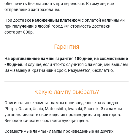
MK201
обеспечить безопасность при перевозке. К тому же, все
BlackWing Three MK
MK2012
Cineversum
отправления застрахованы.
2011
Dream Vision
BLACKWING
Cineversum
STARLIGHT1
При доставке
наложенным платежом
с оплатой наличными
BLACKWING THREE
при
получении
в любой город РФ стоимость доставки
составит 800р.
Гарантия
На оригинальные лампы гарантия 180 дней, на совместимые
- 90 дней.
В случае, если что-то случится с лампой, мы вышлем
Вам замену в кратчайший срок. Разумеется, бесплатно.
Какую лампу выбрать?
Оригинальные лампы - лампы произведенные на заводах
Philips, Osram, Ushio, Matsushita, Iwasaki, Phoenix. Эти лампы
устанавливают в свои изделия производители проекторов.
Высокое качество, соответствующая цена.
Совместимые лампы - лампы произведенные на других