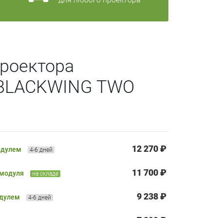
роектора
 BLACKWING TWO
12 270 ₽
одулем
4-6 дней
11 700 ₽
 модуля
на складе
9 238 ₽
одулем
4-6 дней