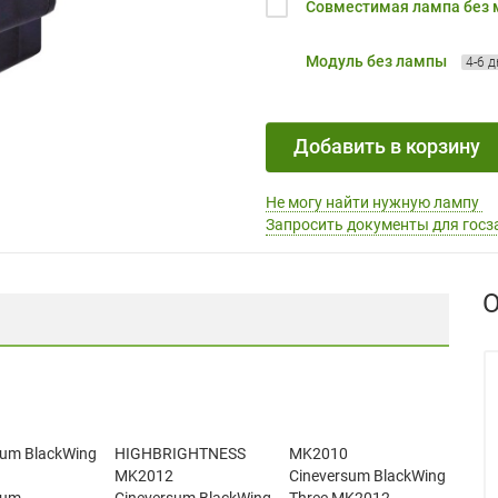
Совместимая лампа без
Модуль без лампы
4-6 
Добавить в корзину
Не могу найти нужную лампу
Запросить документы для госз
О
sum BlackWing
HIGHBRIGHTNESS
MK2010
MK2012
Cineversum BlackWing
sum
Cineversum BlackWing
Three MK2012