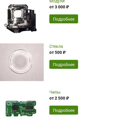
Модули
ожидания поставки из-за границы.
от 3 000 ₽
Компания Hiteklamp помогла избежать
временные затраты по достаточно
SERGEY FOURSOV,
24.04.2026
Подробнее
оптимизированной стоимости, чему
чрезмерно благодарны!)))
Достоинства:
Стекла
от 500 ₽
широкий ассортимент ламп, как оригиналов,
так и аналогов.Быстрое оформление и
передача в доставку, приемлемые цены. Мне
Подробнее
понравилось.
Читать полностью
Чипы
Mr.Candy,
16.04.2026
от 2 500 ₽
Подробнее
Достоинства:
очень понравилось , сервис ,качество ,цена