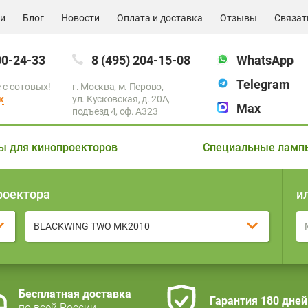
ии
Блог
Новости
Оплата и доставка
Отзывы
Связат
00-24-33
8 (495) 204-15-08
WhatsApp
Telegram
 с сотовых!
г. Москва, м. Перово,
к
ул. Кусковская, д. 20А,
Max
подъезд 4, оф. A323
ы для кинопроекторов
Специальные ламп
роектора
и
BLACKWING TWO MK2010
Бесплатная доставка
Гарантия 180 дней
по всей России