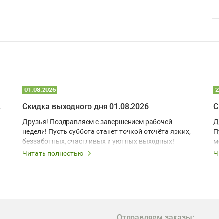
01.08.2026
2
 глэмпинге
Скидка выходного дня 01.08.2026
С
Друзья! Поздравляем с завершением рабочей
Д
недели! Пусть суббота станет точкой отсчёта ярких,
П
беззаботных, счастливых и уютных выходных!
м
з
Читать полностью
Ч
В
в
в
М
Отправляем заказы: