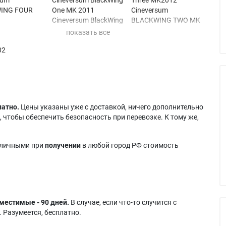
ING FOUR
One MK 2011
Cineversum
Cineversum BlackWing
BLACKWING TWO MK
sum BlackWing
One MK2012
11
ghtness MK 2
Cineversum
Cineversum BlackWing
02
sum
BLACKWING THREE
Two MK 2011
ING HIGH
MK 11
Cineversum
NESS MK 2011
Cineversum
BLACKWING TWO
sum BlackWing
BLACKWING THREE
MK2010
ghtness
MK 2010
Cineversum BlackWing
Cineversum BlackWing
Two MK2012
латно.
Цены указаны уже с доставкой, ничего дополнительно
sum
Three MK 2011
Dream Vision
 чтобы обеспечить безопасность при перевозке. К тому же,
ING
Cineversum
STARLIGHT1
BLACKWING THREE
аличными при
получении
в любой город РФ стоимость
местимые - 90 дней.
В случае, если что-то случится с
 Разумеется, бесплатно.