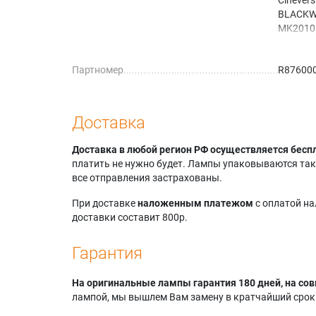
BLACKW
MK2010
Cinever
High Bri
Партномер
R87600
Cinever
BLACKW
BRIGHT
Cinever
Доставка
HighBri
MK201
Доставка в любой регион РФ осуществляется бесп
Cinever
платить не нужно будет. Лампы упаковываются так,
BLACKW
все отправления застрахованы.
При доставке
наложенным платежом
с оплатой н
доставки составит 800р.
Гарантия
На оригинальные лампы гарантия 180 дней, на сов
лампой, мы вышлем Вам замену в кратчайший срок.