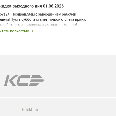
кидка выходного дня 01.08.2026
Скидка в
рузья! Поздравляем с завершением рабочей
Друзья! П
едели! Пусть суббота станет точкой отсчёта ярких,
Пусть при
еззаботных, счастливых и уютных выходных!
момент бу
запомина
итать полностью
Читать по
Выходные 
выходные 
все лампы
Мы поможе
модели пр
Гарантия 
HitekLab