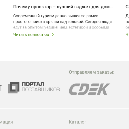
Почему проектор – лучший гаджет для домика в глэмпинге
С
Современный туризм давно вышел за рамки
Д
простого поиска крыши над головой. Сегодня люди
н
едут за опытом: уединением, эстетикой и особыми
б
ощущениями. Владельцы A-frame домов,
Читать полностью
Ч
глэмпингов и шале понимают, что конкуренция
растет, и стандартного набора мебели уже
недостаточно. Чтобы гость не просто
забронировал жилье, а захотел вернуться и
поделиться впечатлениями в соцсетях, нужно
предложить ему нечто особенное. Одним из самых
Отправляем заказы:
эффективных и бюджетных способов стать
заметнее на фоне конкурентов является установка
проектора.
мация
Каталог