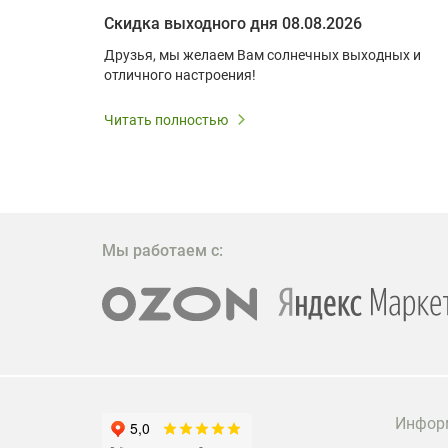
Optoma W309ST: идеальное решение для малых пространств и учебных классов
Скидка выходного дня 08.08.2026
удь то
Друзья, мы желаем Вам солнечных выходных и
ли
отличного настроения!
дования
 важным.
Читать полностью
W309ST
то
 которое
ажение
Мы работаем с:
Инфор