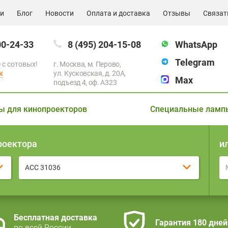
ии
Блог
Новости
Оплата и доставка
Отзывы
Связат
00-24-33
8 (495) 204-15-08
WhatsApp
Telegram
 с сотовых!
г. Москва, м. Перово,
к
ул. Кусковская, д. 20А,
Max
подъезд 4, оф. A323
ы для кинопроекторов
Специальные ламп
роектора
и
ACC 31036
Бесплатная доставка
Гарантия 180 дней
по всей России