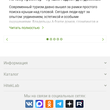
Современный туризм давно вышел за рамки простого
поиска крыши над головой. Сегодня люди едут за
опытом: уединением, эстетикой и особыми
ощущениями. Владельцы A-frame домов, глэмпингов и
шале понимают, что конкуренция растет, и
Читать полностью
стандартного набора мебели уже недостаточно. Чтобы
гость не просто забронировал жилье, а захотел
вернуться и поделиться впечатлениями в соцсетях,
нужно предложить ему нечто особенное. Одним из
самых эффективных и бюджетных способов стать
заметнее на фоне конкурентов является установка
проектора.
Информация
Каталог
HitekLab
Мы на связи в социальных сетях: