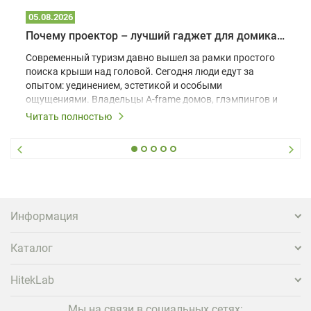
05.08.2026
Почему проектор – лучший гаджет для домика в глэмпинге
Современный туризм давно вышел за рамки простого
поиска крыши над головой. Сегодня люди едут за
опытом: уединением, эстетикой и особыми
ощущениями. Владельцы A-frame домов, глэмпингов и
шале понимают, что конкуренция растет, и
Читать полностью
стандартного набора мебели уже недостаточно. Чтобы
гость не просто забронировал жилье, а захотел
вернуться и поделиться впечатлениями в соцсетях,
нужно предложить ему нечто особенное. Одним из
самых эффективных и бюджетных способов стать
заметнее на фоне конкурентов является установка
проектора.
Информация
Каталог
HitekLab
Мы на связи в социальных сетях: