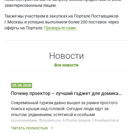
заинтересованным лицам.
Также мы участвуем в закупках на Портале Поставщиков
г.Москвы и успешно выполнили более 200 поставок через
оферты на Портале.
Проверьте сами.
Новости
Все новости
05.08.2026
Почему проектор – лучший гаджет для домика в глэмпинге
Современный туризм давно вышел за рамки простого
поиска крыши над головой. Сегодня люди едут за
опытом: уединением, эстетикой и особыми
ощущениями. Владельцы A-frame домов, глэмпингов и
шале понимают, что конкуренция растет, и
Читать полностью
стандартного набора мебели уже недостаточно. Чтобы