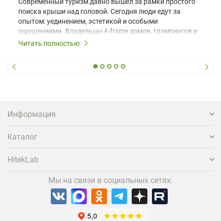
Современный туризм давно вышел за рамки простого
поиска крыши над головой. Сегодня люди едут за
опытом: уединением, эстетикой и особыми
ощущениями. Владельцы A-frame домов, глэмпингов и
шале понимают, что конкуренция растет, и
Читать полностью
стандартного набора мебели уже недостаточно. Чтобы
гость не просто забронировал жилье, а захотел
вернуться и поделиться впечатлениями в соцсетях,
нужно предложить ему нечто особенное. Одним из
самых эффективных и бюджетных способов стать
заметнее на фоне конкурентов является установка
проектора.
Информация
Каталог
HitekLab
Мы на связи в социальных сетях: