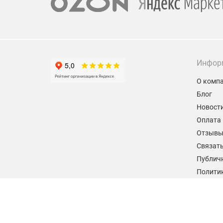
Инфор
О комп
Блог
Новост
Оплата 
Отзыв
Связать
Публич
Политик
персон
Согласи
данных