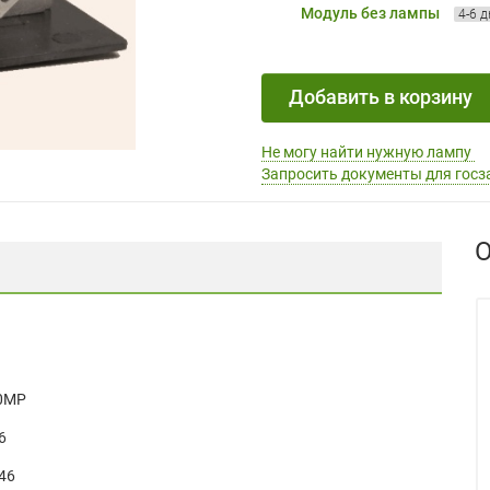
Модуль без лампы
4-6 
Добавить в корзину
Не могу найти нужную лампу
Запросить документы для госз
О
00MP
6
46