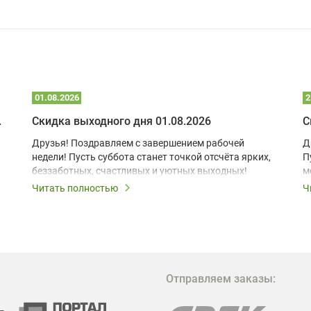
01.08.2026
2
 глэмпинге
Скидка выходного дня 01.08.2026
С
Друзья! Поздравляем с завершением рабочей
Д
недели! Пусть суббота станет точкой отсчёта ярких,
П
беззаботных, счастливых и уютных выходных!
м
з
Читать полностью
Ч
В
в
в
М
Отправляем заказы:
м
Г