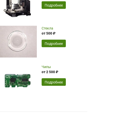
временные затраты по достаточно
SERGEY FOURSOV,
24.04.2026
Подробнее
оптимизированной стоимости, чему
чрезмерно благодарны!)))
Достоинства:
Стекла
от 500 ₽
широкий ассортимент ламп, как оригиналов,
так и аналогов.Быстрое оформление и
передача в доставку, приемлемые цены. Мне
Подробнее
понравилось.
Читать полностью
Чипы
Mr.Candy,
16.04.2026
от 2 500 ₽
Подробнее
Достоинства:
очень понравилось , сервис ,качество ,цена