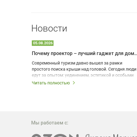
Новости
05.08.2026
Почему проектор – лучший гаджет для домика в
одарят
Современный туризм давно вышел за рамки
х
простого поиска крыши над головой. Сегодня люди
едут за опытом: уединением, эстетикой и особыми
ощущениями. Владельцы A-frame домов,
Читать полностью
!
глэмпингов и шале понимают, что конкуренция
растет, и стандартного набора мебели уже
, на
недостаточно. Чтобы гость не просто
забронировал жилье, а захотел вернуться и
поделиться впечатлениями в соцсетях, нужно
предложить ему нечто особенное. Одним из самых
Мы работаем с:
эффективных и бюджетных способов стать
заметнее на фоне конкурентов является установка
проектора.