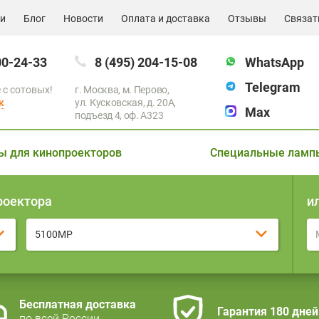
ии
Блог
Новости
Оплата и доставка
Отзывы
Связат
00-24-33
8 (495) 204-15-08
WhatsApp
Telegram
 с сотовых!
г. Москва, м. Перово,
к
ул. Кусковская, д. 20А,
Max
подъезд 4, оф. A323
ы для кинопроекторов
Специальные ламп
роектора
и
5100MP
Бесплатная доставка
Гарантия 180 дней
по всей России