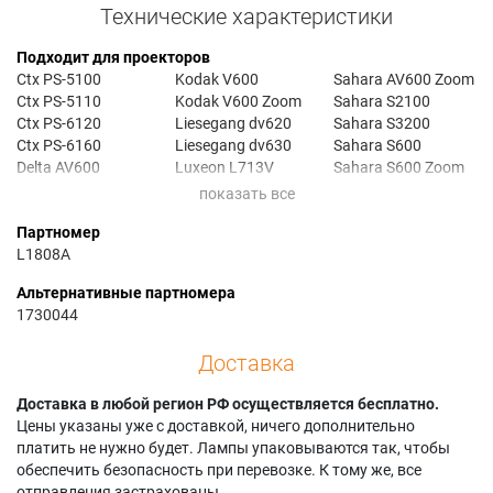
Технические характеристики
Подходит для проекторов
Ctx PS-5100
Kodak V600
Sahara AV600 Zoom
Ctx PS-5110
Kodak V600 Zoom
Sahara S2100
Ctx PS-6120
Liesegang dv620
Sahara S3200
Ctx PS-6160
Liesegang dv630
Sahara S600
Delta AV600
Luxeon L713V
Sahara S600 Zoom
Delta AV600AA
Luxeon X2+
Saville Av C 600
Delta AV600AB
Projector Europe
ZOOM
Партномер
Dukane ImagePro
VOYAGER AV600AA
Saville Av ES-1000
L1808A
8038
Projector Europe
Saville Av ES-1100
Geha compact 140
VOYAGER AV600AB
Saville Av ES-1200
Альтернативные партномера
Geha compact 230
Reflecta V3100
Saville Av ES-1300
1730044
Geha compact 230+
Sahara AV2200
HP MP1200
Sahara AV3100
Доставка
Доставка в любой регион РФ осуществляется бесплатно.
Цены указаны уже с доставкой, ничего дополнительно
платить не нужно будет. Лампы упаковываются так, чтобы
обеспечить безопасность при перевозке. К тому же, все
отправления застрахованы.