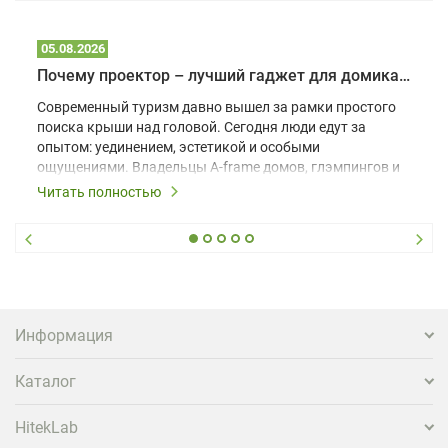
05.08.2026
Почему проектор – лучший гаджет для домика в глэмпинге
Современный туризм давно вышел за рамки простого
поиска крыши над головой. Сегодня люди едут за
опытом: уединением, эстетикой и особыми
ощущениями. Владельцы A-frame домов, глэмпингов и
шале понимают, что конкуренция растет, и
Читать полностью
стандартного набора мебели уже недостаточно. Чтобы
гость не просто забронировал жилье, а захотел
вернуться и поделиться впечатлениями в соцсетях,
нужно предложить ему нечто особенное. Одним из
самых эффективных и бюджетных способов стать
заметнее на фоне конкурентов является установка
проектора.
Информация
Каталог
HitekLab