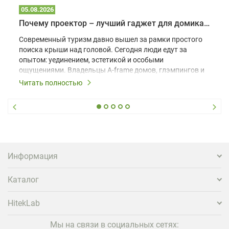
05.08.2026
Почему проектор – лучший гаджет для домика в глэмпинге
Современный туризм давно вышел за рамки простого
поиска крыши над головой. Сегодня люди едут за
опытом: уединением, эстетикой и особыми
ощущениями. Владельцы A-frame домов, глэмпингов и
шале понимают, что конкуренция растет, и
Читать полностью
стандартного набора мебели уже недостаточно. Чтобы
гость не просто забронировал жилье, а захотел
вернуться и поделиться впечатлениями в соцсетях,
нужно предложить ему нечто особенное. Одним из
самых эффективных и бюджетных способов стать
заметнее на фоне конкурентов является установка
проектора.
Информация
Каталог
HitekLab
Мы на связи в социальных сетях: