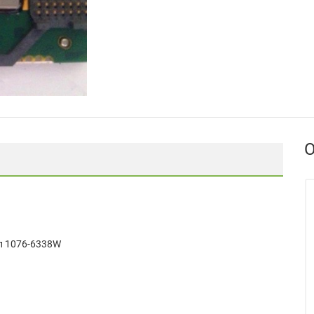
О
п 1076-6338W