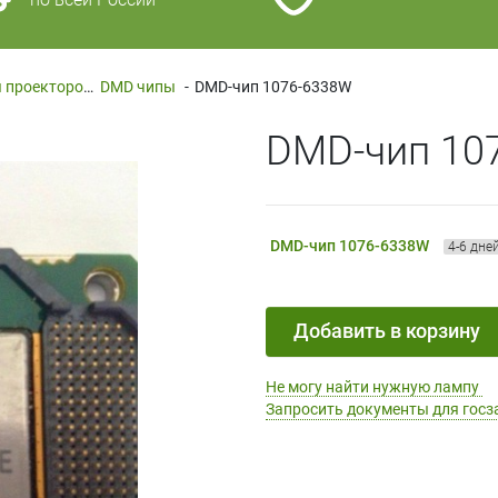
Запчасти и комплектующие для проекторов
DMD чипы
-
-
DMD-чип 1076-6338W
DMD-чип 10
DMD-чип 1076-6338W
4-6 дне
Добавить в корзину
Не могу найти нужную лампу
Запросить документы для госз