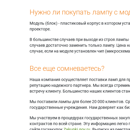
Нужно ли покупать лампу с мо
Модуль (блок) - пластиковый корпус в котором ус
проекторе.
В большинстве случаев при выходе из строя лампы 
случаев достаточно заменить только лампу. Цена н
случае, если на модуле установлен чип (микросхема
Все еще сомневаетесь?
Наша компания осуществляет поставки ламп для пр
репутацию надежного партнера. Мы всегда стремимс
встречу клиенту. Большинство наших клиентов ст
Мы поставили лампы для более 20 000 клиентов. Ср
государственные учреждения. Нам доверяет как биз
Мы участвуем в процедурах государственных закуп
контрактов по всей стране. Эту информацию легко 
сайте госзакупок
Zakupki.gov.ru.
Выписку из реестр