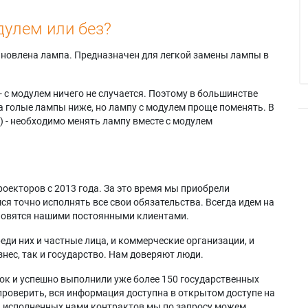
дулем или без?
тановлена лампа. Предназначен для легкой замены лампы в
- с модулем ничего не случается. Поэтому в большинстве
а голые лампы ниже, но лампу с модулем проще поменять. В
) - необходимо менять лампу вместе с модулем
оекторов с 2013 года. За это время мы приобрели
я точно исполнять все свои обязательства. Всегда идем на
ановятся нашими постоянными клиентами.
еди них и частные лица, и коммерческие организации, и
нес, так и государство. Нам доверяют люди.
ок и успешно выполнили уже более 150 государственных
проверить, вся информация доступна в открытом доступе на
а исполненных нами контрактов мы по запросу можем