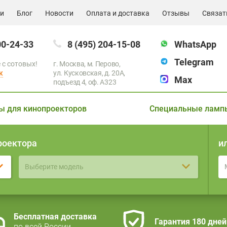
ии
Блог
Новости
Оплата и доставка
Отзывы
Связат
00-24-33
8 (495) 204-15-08
WhatsApp
Telegram
 с сотовых!
г. Москва, м. Перово,
к
ул. Кусковская, д. 20А,
Max
подъезд 4, оф. A323
ы для кинопроекторов
Специальные ламп
роектора
и
Выберите модель
Бесплатная доставка
Гарантия 180 дней
по всей России