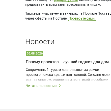
предоставить всем заинтересованным лицам.
Также мы участвуем в закупках на Портале Постав
через оферты на Портале.
Проверьте сами.
Новости
05.08.2026
Почему проектор – лучший гаджет для домика в
одарят
Современный туризм давно вышел за рамки
х
простого поиска крыши над головой. Сегодня люди
едут за опытом: уединением, эстетикой и особыми
ощущениями. Владельцы A-frame домов,
Читать полностью
!
глэмпингов и шале понимают, что конкуренция
растет, и стандартного набора мебели уже
, на
недостаточно. Чтобы гость не просто
забронировал жилье, а захотел вернуться и
поделиться впечатлениями в соцсетях, нужно