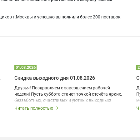
щиков г.Москвы и успешно выполнили более 200 поставок
01.08.2026
2
 глэмпинге
Скидка выходного дня 01.08.2026
С
Друзья! Поздравляем с завершением рабочей
Д
недели! Пусть суббота станет точкой отсчёта ярких,
П
беззаботных, счастливых и уютных выходных!
м
з
Читать полностью
Ч
В
в
в