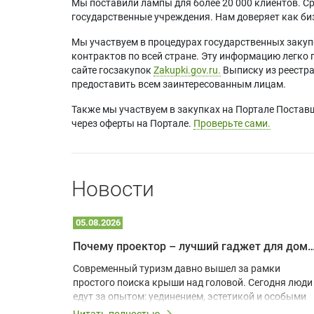
Мы поставили лампы для более 20 000 клиентов. Ср
государственные учреждения. Нам доверяет как биз
Мы участвуем в процедурах государственных закуп
контрактов по всей стране. Эту информацию легко 
сайте госзакупок
Zakupki.gov.ru.
Выписку из реестр
предоставить всем заинтересованным лицам.
Также мы участвуем в закупках на Портале Постав
через оферты на Портале.
Проверьте сами.
Новости
05.08.2026
Почему проектор – лучший гаджет для домика в
одарят
Современный туризм давно вышел за рамки
х
простого поиска крыши над головой. Сегодня люди
едут за опытом: уединением, эстетикой и особыми
ощущениями. Владельцы A-frame домов,
Читать полностью