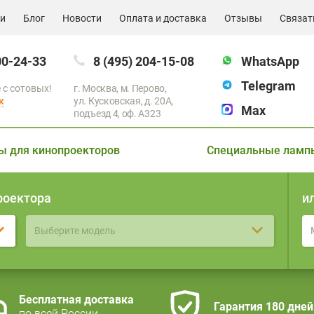
ии
Блог
Новости
Оплата и доставка
Отзывы
Связат
00-24-33
8 (495) 204-15-08
WhatsApp
Telegram
 с сотовых!
г. Москва, м. Перово,
к
ул. Кусковская, д. 20А,
Max
подъезд 4, оф. A323
ы для кинопроекторов
Специальные ламп
роектора
и
Выберите модель
Бесплатная доставка
Гарантия 180 дней
по всей России