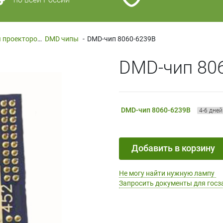
Запчасти и комплектующие для проекторов
DMD чипы
-
-
DMD-чип 8060-6239B
DMD-чип 80
DMD-чип 8060-6239B
4-6 дней
Добавить в корзину
Не могу найти нужную лампу
Запросить документы для госз