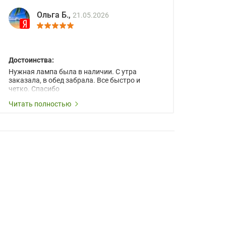
Ольга Б.,
21.05.2026
Достоинства:
Нужная лампа была в наличии. С утра
заказала, в обед забрала. Все быстро и
четко. Спасибо
Читать полностью
Лия Квас,
12.05.2026
Достоинства:
Находились продолжительный период в
поисках лампы для проектора Epson EB-
FH52 (V13H010L97). Возможность