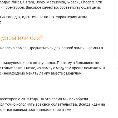
х Philips, Osram, Ushio, Matsushita, Iwasaki, Phoenix. Эти
и проекторов. Высокое качество, соответствующая цена.
их заводах, идентичные по тех. характеристикам,
е.
дулем или без?
тановлена лампа. Предназначен для легкой замены лампы в
- с модулем ничего не случается. Поэтому в большинстве
а голые лампы ниже, но лампу с модулем проще поменять. В
) - необходимо менять лампу вместе с модулем
оекторов с 2013 года. За это время мы приобрели
я точно исполнять все свои обязательства. Всегда идем на
ановятся нашими постоянными клиентами.