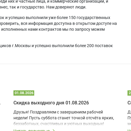
еди них и частные лица, и коммерческие организации, и
нес, так и государство. Нам доверяют люди.
ок и успешно выполнили уже более 150 государственных
проверить, вся информация доступна в открытом доступе на
а исполненных нами контрактов мы по запросу можем
щиков г.Москвы и успешно выполнили более 200 поставок
01.08.2026
2
 глэмпинге
Скидка выходного дня 01.08.2026
С
Друзья! Поздравляем с завершением рабочей
Д
недели! Пусть суббота станет точкой отсчёта ярких,
П
беззаботных, счастливых и уютных выходных!
м
з
Читать полностью
Ч