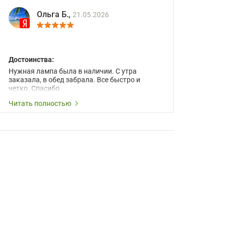
Ольга Б.,
21.05.2026
Достоинства:
Нужная лампа была в наличии. С утра
заказала, в обед забрала. Все быстро и
четко. Спасибо
Читать полностью
Лия Квас,
12.05.2026
Достоинства:
Находились продолжительный период в
поисках лампы для проектора Epson EB-
FH52 (V13H010L97). Возможность