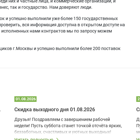
еди них и частные лица, и коммерческие организации, и
нес, так и государство. Нам доверяют люди.
ок и успешно выполнили уже более 150 государственных
проверить, вся информация доступна в открытом доступе на
а исполненных нами контрактов мы по запросу можем
щиков г.Москвы и успешно выполнили более 200 поставок
01.08.2026
2
 глэмпинге
Скидка выходного дня 01.08.2026
С
Друзья! Поздравляем с завершением рабочей
Д
недели! Пусть суббота станет точкой отсчёта ярких,
П
беззаботных, счастливых и уютных выходных!
м
з
Читать полностью
Ч