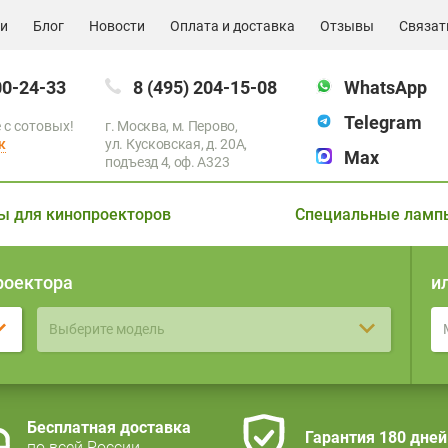
ии
Блог
Новости
Оплата и доставка
Отзывы
Связат
00-24-33
8 (495) 204-15-08
WhatsApp
Telegram
 с сотовых!
г. Москва, м. Перово,
к
ул. Кусковская, д. 20А,
Max
подъезд 4, оф. A323
ы для кинопроекторов
Специальные ламп
роектора
и
Выберите модель
Бесплатная доставка
Гарантия 180 дней
по всей России