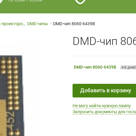
Запчасти и комплектующие для проекторов
DMD чипы
-
-
DMD-чип 8060-6439B
DMD-чип 80
DMD-чип 8060-6439B
4-6 дней
Добавить в корзину
Не могу найти нужную лампу
Запросить документы для госз