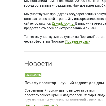
Мы поставили лампы для более 20 000 клиентов. Ср
государственные учреждения. Нам доверяет как биз
Мы участвуем в процедурах государственных закуп
контрактов по всей стране. Эту информацию легко 
сайте госзакупок
Zakupki.gov.ru.
Выписку из реестр
предоставить всем заинтересованным лицам.
Также мы участвуем в закупках на Портале Постав
через оферты на Портале.
Проверьте сами.
Новости
05.08.2026
Почему проектор – лучший гаджет для домика в
одарят
Современный туризм давно вышел за рамки
х
простого поиска крыши над головой. Сегодня люди
едут за опытом: уединением, эстетикой и особыми
ощущениями. Владельцы A-frame домов,
Читать полностью