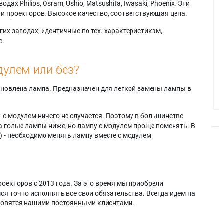
х Philips, Osram, Ushio, Matsushita, Iwasaki, Phoenix. Эти
и проекторов. Высокое качество, соответствующая цена.
их заводах, идентичные по тех. характеристикам,
е.
дулем или без?
тановлена лампа. Предназначен для легкой замены лампы в
- с модулем ничего не случается. Поэтому в большинстве
а голые лампы ниже, но лампу с модулем проще поменять. В
) - необходимо менять лампу вместе с модулем
оекторов с 2013 года. За это время мы приобрели
я точно исполнять все свои обязательства. Всегда идем на
ановятся нашими постоянными клиентами.