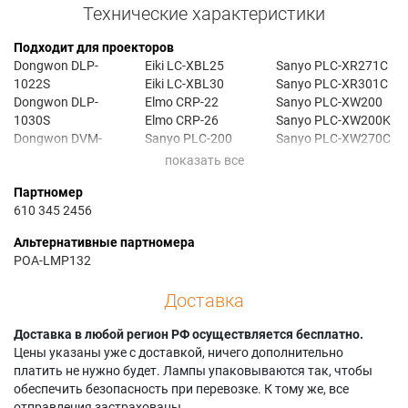
Технические характеристики
Подходит для проекторов
Dongwon DLP-
Eiki LC-XBL25
Sanyo PLC-XR271C
1022S
Eiki LC-XBL30
Sanyo PLC-XR301C
Dongwon DLP-
Elmo CRP-22
Sanyo PLC-XW200
1030S
Elmo CRP-26
Sanyo PLC-XW200K
Dongwon DVM-
Sanyo PLC-200
Sanyo PLC-XW270C
B102M
Sanyo PLC-XE33
Sanyo PLC-XW300
Dongwon DVM-
Sanyo PLC-XR201
Sanyo PLC-XW300C
Партномер
C100M
Sanyo PLC-XR2200
610 345 2456
Eiki LC-XBL20
Sanyo PLC-XR251
Альтернативные партномера
POA-LMP132
Доставка
Доставка в любой регион РФ осуществляется бесплатно.
Цены указаны уже с доставкой, ничего дополнительно
платить не нужно будет. Лампы упаковываются так, чтобы
обеспечить безопасность при перевозке. К тому же, все
отправления застрахованы.