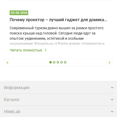
05.08.2026
Почему проектор – лучший гаджет для домика в глэмпинге
Современный туризм давно вышел за рамки простого
поиска крыши над головой. Сегодня люди едут за
опытом: уединением, эстетикой и особыми
ощущениями. Владельцы A-frame домов, глэмпингов и
шале понимают, что конкуренция растет, и
Читать полностью
стандартного набора мебели уже недостаточно. Чтобы
гость не просто забронировал жилье, а захотел
вернуться и поделиться впечатлениями в соцсетях,
нужно предложить ему нечто особенное. Одним из
самых эффективных и бюджетных способов стать
заметнее на фоне конкурентов является установка
проектора.
Информация
Каталог
HitekLab