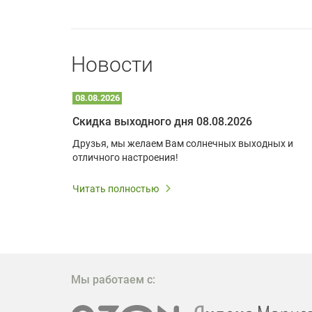
Новости
08.08.2026
Optoma W309ST: идеальное решение для малых пространств и учебных классов
Скидка выходного дня 08.08.2026
удь то
Друзья, мы желаем Вам солнечных выходных и
ли
отличного настроения!
дования
 важным.
Читать полностью
W309ST
то
 которое
ажение
Мы работаем с: