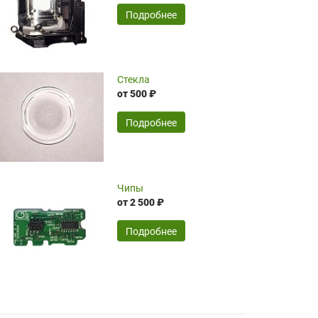
временные затраты по достаточно
SERGEY FOURSOV,
24.04.2026
Подробнее
оптимизированной стоимости, чему
чрезмерно благодарны!)))
Достоинства:
Стекла
от 500 ₽
широкий ассортимент ламп, как оригиналов,
так и аналогов.Быстрое оформление и
передача в доставку, приемлемые цены. Мне
Подробнее
понравилось.
Читать полностью
Чипы
Mr.Candy,
16.04.2026
от 2 500 ₽
Подробнее
Достоинства:
очень понравилось , сервис ,качество ,цена