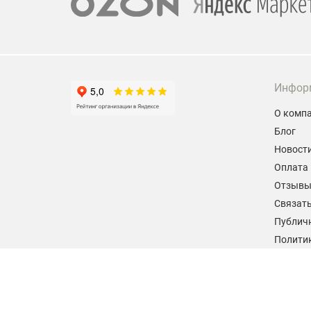
Инфор
О комп
Блог
Новост
Оплата 
Отзыв
Связать
Публич
Политик
персон
Согласи
данных