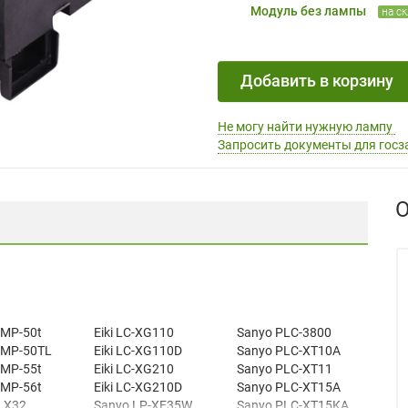
Модуль без лампы
на с
Добавить в корзину
Не могу найти нужную лампу
Запросить документы для госз
О
 MP-50t
Eiki LC-XG110
Sanyo PLC-3800
t MP-50TL
Eiki LC-XG110D
Sanyo PLC-XT10A
 MP-55t
Eiki LC-XG210
Sanyo PLC-XT11
 MP-56t
Eiki LC-XG210D
Sanyo PLC-XT15A
 LX32
Sanyo LP-XF35W
Sanyo PLC-XT15KA