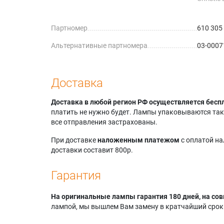
Christie
Christie
Партномер
610 305
Dongwo
Dongwo
Альтернативные партномера
03-0007
Eiki LC-
Доставка
Доставка в любой регион РФ осуществляется бесп
платить не нужно будет. Лампы упаковываются так,
все отправления застрахованы.
При доставке
наложенным платежом
с оплатой н
доставки составит 800р.
Гарантия
На оригинальные лампы гарантия 180 дней, на сов
лампой, мы вышлем Вам замену в кратчайший срок.