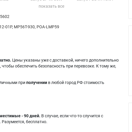
 LX34
Sanyo LP-XG100
Sanyo PLC-XT16
 Vivid LX32
Sanyo LP-XG110
Sanyo PLC-XT17
 5602
n DLP-380
Sanyo LP-XT10S
Sanyo PLC-XT3000
n DLP-420
Sanyo LP-XT15S
Sanyo PLC-XT3200
12-01P, MP56T-930, POA-LMP59
210
Sanyo PLC-3200
Sanyo PLC-XT3800
латно.
Цены указаны уже с доставкой, ничего дополнительно
 чтобы обеспечить безопасность при перевозке. К тому же,
аличными при
получении
в любой город РФ стоимость
местимые - 90 дней.
В случае, если что-то случится с
 Разумеется, бесплатно.