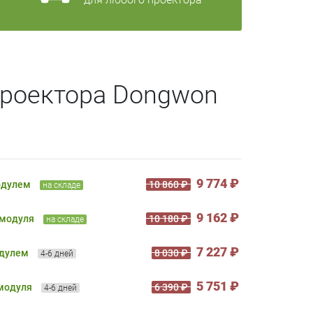
проектора Dongwon
9 774 ₽
одулем
10 860 ₽
на складе
9 162 ₽
 модуля
10 180 ₽
на складе
7 227 ₽
одулем
8 030 ₽
4-6 дней
5 751 ₽
 модуля
6 390 ₽
4-6 дней