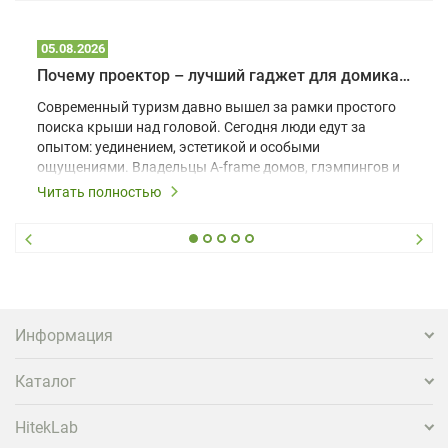
05.08.2026
Почему проектор – лучший гаджет для домика в глэмпинге
Современный туризм давно вышел за рамки простого
поиска крыши над головой. Сегодня люди едут за
опытом: уединением, эстетикой и особыми
ощущениями. Владельцы A-frame домов, глэмпингов и
шале понимают, что конкуренция растет, и
Читать полностью
стандартного набора мебели уже недостаточно. Чтобы
гость не просто забронировал жилье, а захотел
вернуться и поделиться впечатлениями в соцсетях,
нужно предложить ему нечто особенное. Одним из
самых эффективных и бюджетных способов стать
заметнее на фоне конкурентов является установка
проектора.
Информация
Каталог
HitekLab