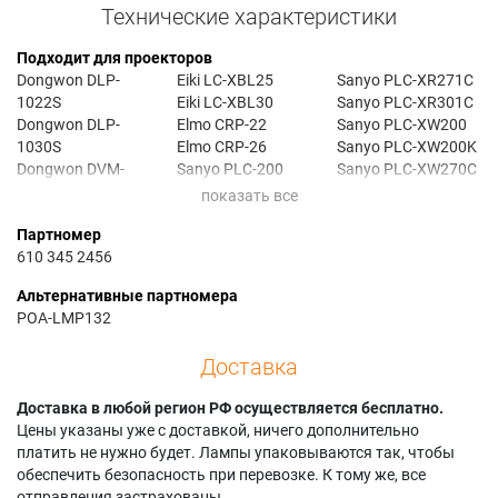
Технические характеристики
Подходит для проекторов
Dongwon DLP-
Eiki LC-XBL25
Sanyo PLC-XR271C
1022S
Eiki LC-XBL30
Sanyo PLC-XR301C
Dongwon DLP-
Elmo CRP-22
Sanyo PLC-XW200
1030S
Elmo CRP-26
Sanyo PLC-XW200K
Dongwon DVM-
Sanyo PLC-200
Sanyo PLC-XW270C
B102M
Sanyo PLC-XE33
Sanyo PLC-XW300
Dongwon DVM-
Sanyo PLC-XR201
Sanyo PLC-XW300C
Партномер
C100M
Sanyo PLC-XR2200
610 345 2456
Eiki LC-XBL20
Sanyo PLC-XR251
Альтернативные партномера
POA-LMP132
Доставка
Доставка в любой регион РФ осуществляется бесплатно.
Цены указаны уже с доставкой, ничего дополнительно
платить не нужно будет. Лампы упаковываются так, чтобы
обеспечить безопасность при перевозке. К тому же, все
отправления застрахованы.