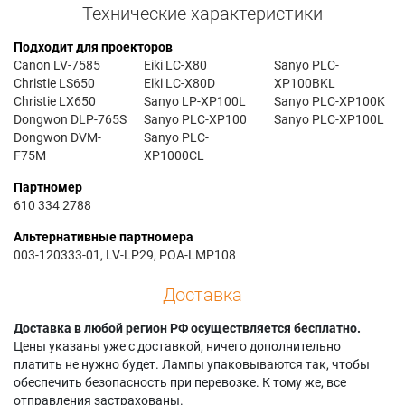
Технические характеристики
Подходит для проекторов
Canon LV-7585
Eiki LC-X80
Sanyo PLC-
Christie LS650
Eiki LC-X80D
XP100BKL
Christie LX650
Sanyo LP-XP100L
Sanyo PLC-XP100K
Dongwon DLP-765S
Sanyo PLC-XP100
Sanyo PLC-XP100L
Dongwon DVM-
Sanyo PLC-
F75M
XP1000CL
Партномер
610 334 2788
Альтернативные партномера
003-120333-01, LV-LP29, POA-LMP108
Доставка
Доставка в любой регион РФ осуществляется бесплатно.
Цены указаны уже с доставкой, ничего дополнительно
платить не нужно будет. Лампы упаковываются так, чтобы
обеспечить безопасность при перевозке. К тому же, все
отправления застрахованы.