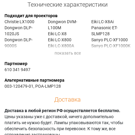
Технические характеристики
Подходит для проекторов
Christie LX1000
Dongwon DVM-
Eiki LC-X8Ai
Dongwon DLP-
L100M
Panasonic ET-
1020JS
Eiki LC-X8
SLMP128
Dongwon DLP-
Eiki LC-X800
Sanyo PLC-XF1000
9000S
Eiki LC-X800A
Sanyo PLC-XF1000K
Dongwon DVM-
Eiki LC-X800Ai
Sanyo PLC-XF71
J90M
Eiki LC-X8A
Sanyo PLC-XF710C
Партномер
610 341 9497
Альтернативные партномера
003-120479-01, POA-LMP128
Доставка
Доставка в любой регион РФ осуществляется бесплатно.
Цены указаны уже с доставкой, ничего дополнительно
платить не нужно будет. Лампы упаковываются так, чтобы
обеспечить безопасность при перевозке. К тому же, все
отправления застрахованы.