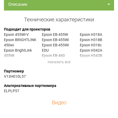
Описание
Технические характеристики
Подходит для проекторов
Epson 455Wi-V
Epson EB-455W
Epson H318A
Epson BRIGHTLINK
Epson EB-455Wi
Epson H318B
450wi
Epson EB-455Wi
Epson H318c
Epson BrightLink
EDU
Epson H342A
455Wi
Epson EB-460
Epson H342B
Epson BrightLink
Epson EB-460 EDU
Epson H342C
455Wi-T
Epson EB-460e
Epson H343A
Партномер
Epson BrightLink
Epson EB-460i
Epson H343B
V13H010L57
455Wi+
Epson EB-460LW
Epson H343C
Epson EB-440
Epson EB-460T
Epson H440A
Альтернативные партномера
Epson EB-440W
Epson EB-465i
Epson H440B
ELPLP57
Epson EB-450
Epson EB-465i EDU
Epson H440C
Epson EB-450iI
Epson EB-465T
Epson H441A
Видео
Epson EB-450W
Epson EB-5750
Epson H441B
Epson EB-450W EDU
Epson EB-65750WU
Epson H441C
Epson EB-450We
Epson H317A
Epson Powerlite