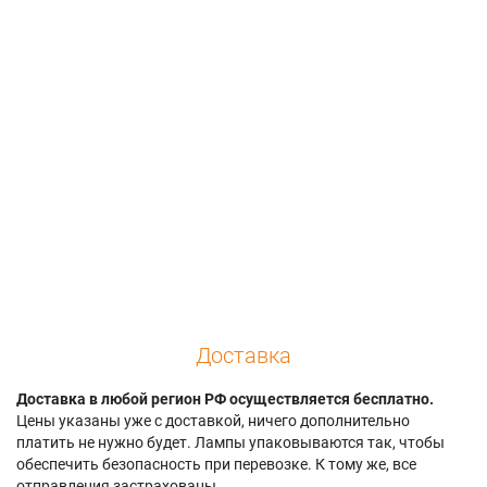
Epson EB-450Wi
Epson H317B
450W
Epson EB-450WT
Epson H317C
Epson Powerlite 460
Доставка
Доставка в любой регион РФ осуществляется бесплатно.
Цены указаны уже с доставкой, ничего дополнительно
платить не нужно будет. Лампы упаковываются так, чтобы
обеспечить безопасность при перевозке. К тому же, все
отправления застрахованы.