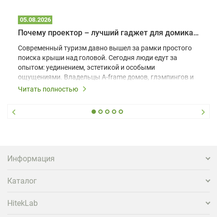
05.08.2026
Почему проектор – лучший гаджет для домика в глэмпинге
Современный туризм давно вышел за рамки простого
поиска крыши над головой. Сегодня люди едут за
опытом: уединением, эстетикой и особыми
ощущениями. Владельцы A-frame домов, глэмпингов и
шале понимают, что конкуренция растет, и
Читать полностью
стандартного набора мебели уже недостаточно. Чтобы
гость не просто забронировал жилье, а захотел
вернуться и поделиться впечатлениями в соцсетях,
нужно предложить ему нечто особенное. Одним из
самых эффективных и бюджетных способов стать
заметнее на фоне конкурентов является установка
проектора.
Информация
Каталог
HitekLab