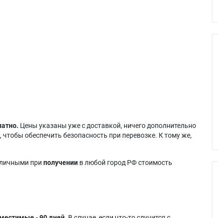
латно.
Цены указаны уже с доставкой, ничего дополнительно
 чтобы обеспечить безопасность при перевозке. К тому же,
аличными при
получении
в любой город РФ стоимость
местимые - 90 дней.
В случае, если что-то случится с