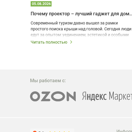
05.08.2026
Почему проектор – лучший гаджет для домика в
одарят
Современный туризм давно вышел за рамки
х
простого поиска крыши над головой. Сегодня люди
едут за опытом: уединением, эстетикой и особыми
ощущениями. Владельцы A-frame домов,
Читать полностью
!
глэмпингов и шале понимают, что конкуренция
растет, и стандартного набора мебели уже
, на
недостаточно. Чтобы гость не просто
забронировал жилье, а захотел вернуться и
поделиться впечатлениями в соцсетях, нужно
предложить ему нечто особенное. Одним из самых
Мы работаем с:
эффективных и бюджетных способов стать
заметнее на фоне конкурентов является установка
проектора.
Инфор