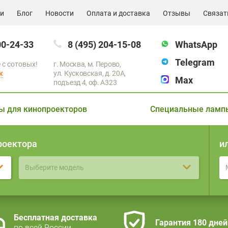
ии
Блог
Новости
Оплата и доставка
Отзывы
Связат
00-24-33
8 (495) 204-15-08
WhatsApp
Telegram
 с сотовых!
г. Москва, м. Перово,
к
ул. Кусковская, д. 20А,
Max
подъезд 4, оф. A323
ы для кинопроекторов
Специальные ламп
роектора
и
Выберите модель
Бесплатная доставка
Гарантия 180 дней
по всей России