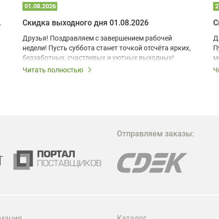
01.08.2026
2
 глэмпинге
Скидка выходного дня 01.08.2026
С
Друзья! Поздравляем с завершением рабочей
Д
недели! Пусть суббота станет точкой отсчёта ярких,
П
беззаботных, счастливых и уютных выходных!
м
з
Читать полностью
Ч
В
в
в
М
Отправляем заказы:
м
Г
мация
Каталог