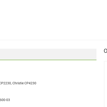
О
 CP2230, Christie CP4230
600-03