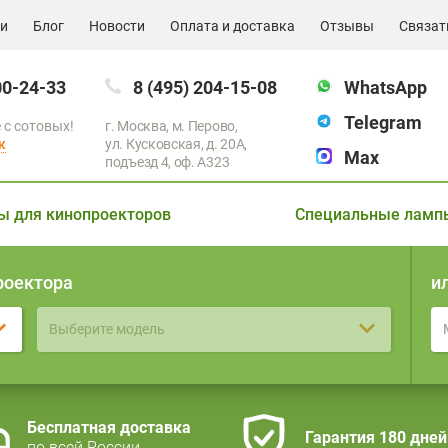
ии
Блог
Новости
Оплата и доставка
Отзывы
Связат
00-24-33
8 (495) 204-15-08
WhatsApp
Telegram
 с сотовых!
г. Москва, м. Перово,
к
ул. Кусковская, д. 20А,
Max
подъезд 4, оф. A323
ы для кинопроекторов
Специальные ламп
роектора
и
Выберите модель
Бесплатная доставка
Гарантия 180 дней
по всей России