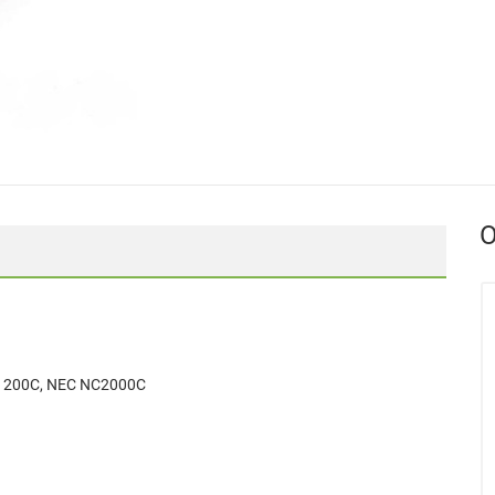
О
200C, NEC NC2000C