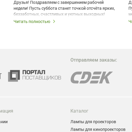
Друзья! Поздравляем с завершением рабочей
Д
недели! Пусть суббота станет точкой отсчёта ярких,
П
беззаботных, счастливых и уютных выходных!
м
з
Читать полностью
Ч
В
в
в
М
Отправляем заказы:
м
Г
мация
Каталог
ании
Лампы для проекторов
Лампы для кинопроекторов