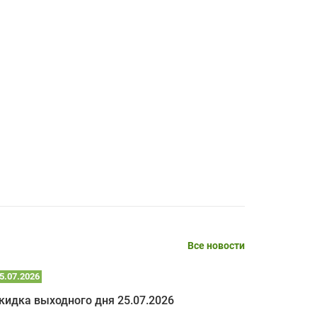
SERGEY FOURSOV,
24.04.2026
оптимизированной стоимости, чему
чрезмерно благодарны!)))
Достоинства:
широкий ассортимент ламп, как оригиналов,
так и аналогов.Быстрое оформление и
передача в доставку, приемлемые цены. Мне
понравилось.
Читать полностью
Mr.Candy,
16.04.2026
Все новости
Достоинства:
очень понравилось , сервис ,качество ,цена
5.07.2026
22.07.2026
кидка выходного дня 25.07.2026