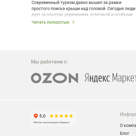
одарят
Современный туризм давно вышел за рамки
х
простого поиска крыши над головой. Сегодня люди
едут за опытом: уединением, эстетикой и особыми
ощущениями. Владельцы A-frame домов,
Читать полностью
!
глэмпингов и шале понимают, что конкуренция
растет, и стандартного набора мебели уже
, на
недостаточно. Чтобы гость не просто
забронировал жилье, а захотел вернуться и
поделиться впечатлениями в соцсетях, нужно
предложить ему нечто особенное. Одним из самых
Мы работаем с:
эффективных и бюджетных способов стать
заметнее на фоне конкурентов является установка
проектора.
Инфор
О комп
Блог