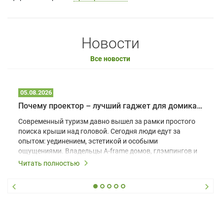
Новости
Все новости
05.08.2026
Почему проектор – лучший гаджет для домика в глэмпинге
Современный туризм давно вышел за рамки простого
поиска крыши над головой. Сегодня люди едут за
опытом: уединением, эстетикой и особыми
ощущениями. Владельцы A-frame домов, глэмпингов и
шале понимают, что конкуренция растет, и
Читать полностью
стандартного набора мебели уже недостаточно. Чтобы
гость не просто забронировал жилье, а захотел
вернуться и поделиться впечатлениями в соцсетях,
нужно предложить ему нечто особенное. Одним из
самых эффективных и бюджетных способов стать
заметнее на фоне конкурентов является установка