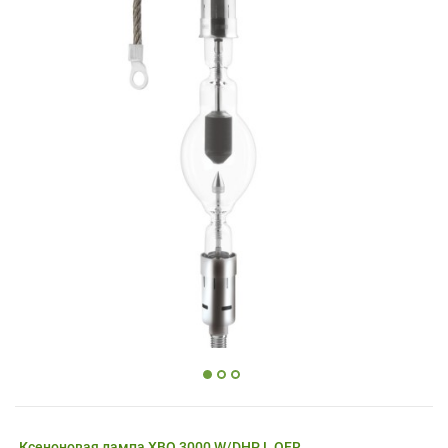
Ксеноновая лампа XBO 3000 W/DHP L OFR